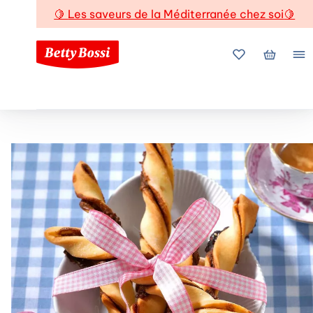
🍋
Les saveurs de la Méditerranée chez soi
🍋
Mes favoris
Mon pani
Me