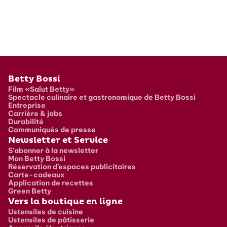
Pied de page
Betty Bossi
Film «Salut Betty»
Spectacle culinaire et gastronomique de Betty Bossi
Entreprise
Carrière & jobs
Durabilité
Communiqués de presse
Newsletter et Service
S'abonner à la newsletter
Mon Betty Bossi
Réservation d’espaces publicitaires
Carte-cadeaux
Application de recettes
Green Betty
Vers la boutique en ligne
Ustensiles de cuisine
Ustensiles de pâtisserie