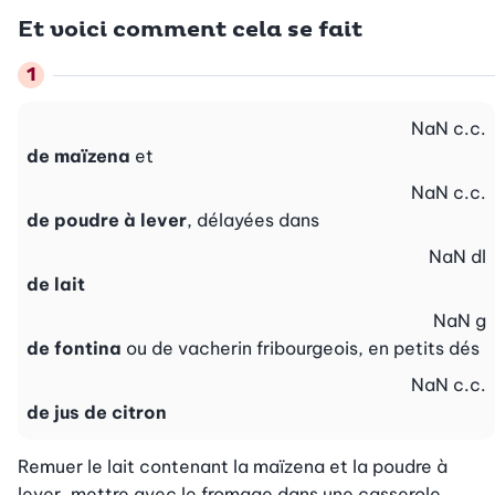
Et voici comment cela se fait
NaN
c.c.
de maïzena
et
NaN
c.c.
de poudre à lever
, délayées dans
NaN
dl
de lait
NaN
g
de fontina
ou de vacherin fribourgeois, en petits dés
NaN
c.c.
de jus de citron
Remuer le lait contenant la maïzena et la poudre à 
lever, mettre avec le fromage dans une casserole, 