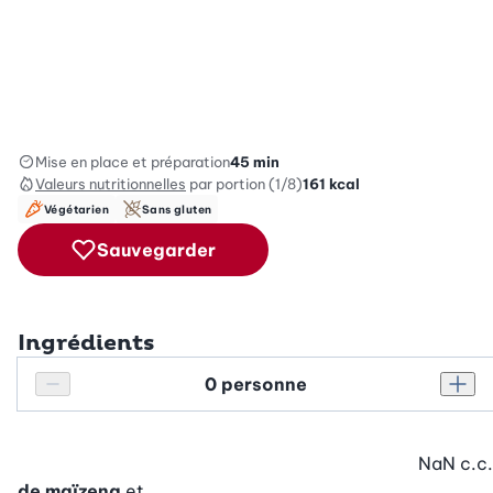
Mise en place et préparation
45 min
Valeurs nutritionnelles
par portion (1/8)
161
kcal
Végétarien
Sans gluten
Sauvegarder
Ingrédients
Personnes
Réduire le nombre de personnes
Augm
NaN
c.c.
de maïzena
et