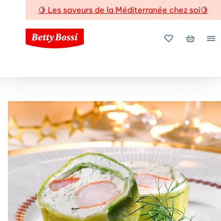
🍋
Les saveurs de la Méditerranée chez soi
🍋
Mes favoris
Mon pani
Me