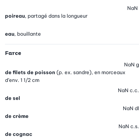
NaN
poireau
, partagé dans la longueur
eau
, bouillante
Farce
NaN
g
de filets de poisson
(p. ex. sandre), en morceaux
d’env. 1 1/2 cm
NaN
c.c.
de sel
NaN
dl
de crème
NaN
c.s.
de cognac