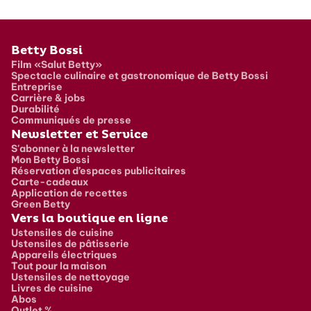
Pied de page
Betty Bossi
Film «Salut Betty»
Spectacle culinaire et gastronomique de Betty Bossi
Entreprise
Carrière & jobs
Durabilité
Communiqués de presse
Newsletter et Service
S'abonner à la newsletter
Mon Betty Bossi
Réservation d’espaces publicitaires
Carte-cadeaux
Application de recettes
Green Betty
Vers la boutique en ligne
Ustensiles de cuisine
Ustensiles de pâtisserie
Appareils électriques
Tout pour la maison
Ustensiles de nettoyage
Livres de cuisine
Abos
Outlet %