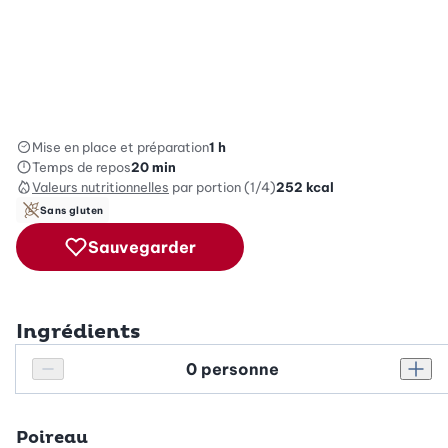
Mise en place et préparation
1 h
Temps de repos
20 min
Valeurs nutritionnelles
par portion (1/4)
252
kcal
Sans gluten
Sauvegarder
Ingrédients
Personnes
Réduire le nombre de personnes
Augm
Poireau