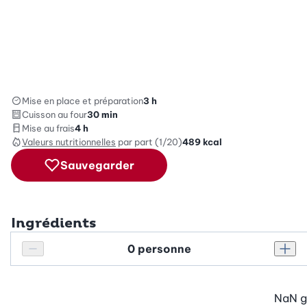
Mise en place et préparation
3 h
Cuisson au four
30 min
Mise au frais
4 h
Valeurs nutritionnelles
par part (1/20)
489
kcal
Sauvegarder
Ingrédients
Personnes
Réduire le nombre de personnes
Augm
NaN
g