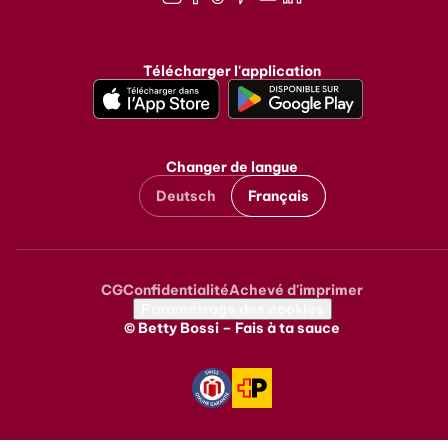
Instagram
Facebook
TikTok
Pinterest
Youtube
LinkedIn
Télécharger l'application
Changer de langue
Deutsch
Français
CG
Confidentialité
Achevé d'imprimer
Metanavigation
Paramétrage des cookies
© Betty Bossi – Fais à ta sauce