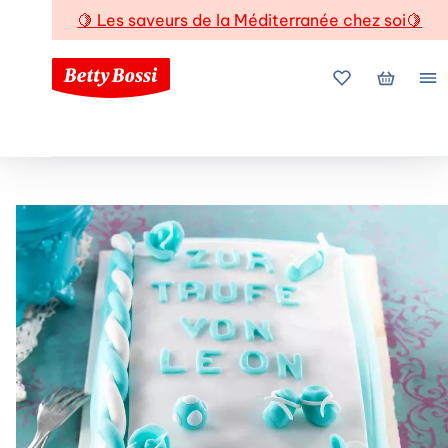
🍋
Les saveurs de la Méditerranée chez soi
🍋
Mes favoris
Mon pani
Me