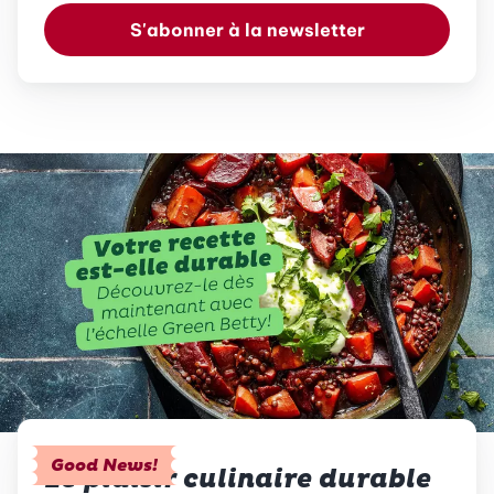
S'abonner à la newsletter
Good News!
Le plaisir culinaire durable