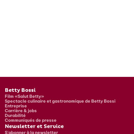
Pied de page
Betty Bossi
Film «Salut Betty»
Spectacle culinaire et gastronomique de Betty Bossi
Entreprise
Carrière & jobs
Durabilité
Communiqués de presse
Newsletter et Service
S'abonner à la newsletter