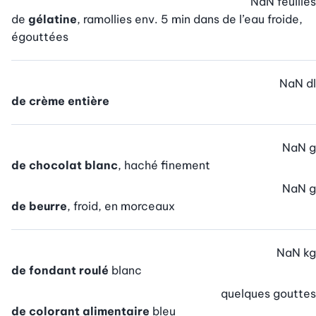
NaN
feuilles
de
gélatine
, ramollies env. 5 min dans de l’eau froide,
égouttées
NaN
dl
de crème entière
NaN
g
de chocolat blanc
, haché finement
NaN
g
de beurre
, froid, en morceaux
NaN
kg
de fondant roulé
blanc
quelques
gouttes
de colorant alimentaire
bleu