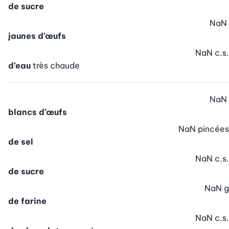
de sucre
NaN
jaunes d’œufs
NaN
c.s.
d’eau
très chaude
NaN
blancs d’œufs
NaN
pincées
de sel
NaN
c.s.
de sucre
NaN
g
de farine
NaN
c.s.