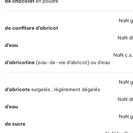
de chocolat
en poudre
NaN
g
de confiture d’abricot
NaN
dl
d’eau
NaN
c.s.
d’abricotine
(eau-de-vie d’abricot) ou d’eau
NaN
g
d’abricots
surgelés , légèrement dégelés
NaN
dl
d’eau
NaN
g
de sucre