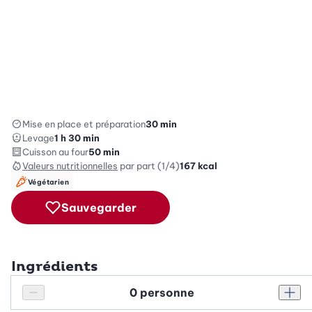
Mise en place et préparation
30 min
Levage
1 h 30 min
Cuisson au four
50 min
Valeurs nutritionnelles
par part (1/4)
167
kcal
Végétarien
Sauvegarder
Ingrédients
Personnes
Réduire le nombre de personnes
Augm