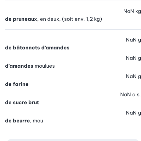
NaN
kg
de pruneaux
, en deux, (soit env. 1,2 kg)
NaN
g
de bâtonnets d’amandes
NaN
g
d’amandes
moulues
NaN
g
de farine
NaN
c.s.
de sucre brut
NaN
g
de beurre
, mou