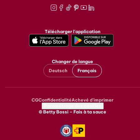
Instagram
Facebook
TikTok
Pinterest
Youtube
LinkedIn
Télécharger l'application
Changer de langue
Deutsch
Français
CG
Confidentialité
Achevé d'imprimer
Metanavigation
Paramétrage des cookies
© Betty Bossi – Fais à ta sauce