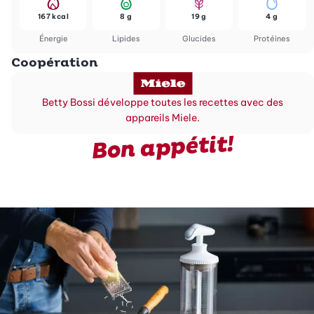
167 kcal
8 g
19 g
4 g
Énergie
Lipides
Glucides
Protéines
Coopération
Betty Bossi développe toutes les recettes avec des
appareils Miele.
Bon appétit!