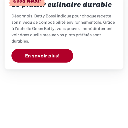
Good News!
Le plaisir culinaire durable
Désormais, Betty Bossi indique pour chaque recette
son niveau de compatibilité environnementale. Grâce
à l'échelle Green Betty, vous pouvez immédiatement
voir dans quelle mesure vos plats préférés sont
durables.
En savoir plus!