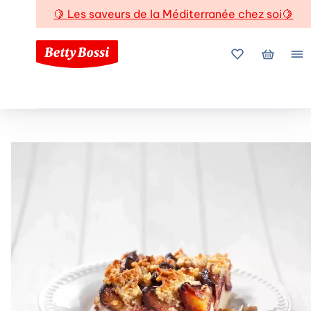
🍋
Les saveurs de la Méditerranée chez soi
🍋
Mes favoris
Mon pani
Me