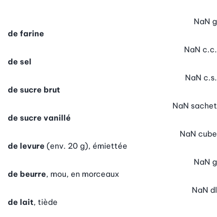
NaN
g
de farine
NaN
c.c.
de sel
NaN
c.s.
de sucre brut
NaN
sachet
de sucre vanillé
NaN
cube
de levure
(env. 20 g), émiettée
NaN
g
de beurre
, mou, en morceaux
NaN
dl
de lait
, tiède