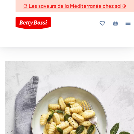
🍋
Les saveurs de la Méditerranée chez soi
🍋
Mes favoris
Mon pani
Me