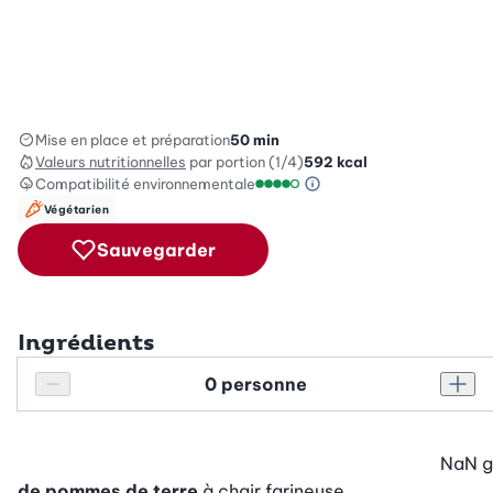
Mise en place et préparation
50 min
Valeurs nutritionnelles
par portion (1/4)
592
kcal
Compatibilité environnementale
Information sur l’éc
Échelle de compatibilité enviro
Végétarien
Sauvegarder
Ingrédients
Personnes
Réduire le nombre de personnes
Augm
NaN
g
de pommes de terre
à chair farineuse