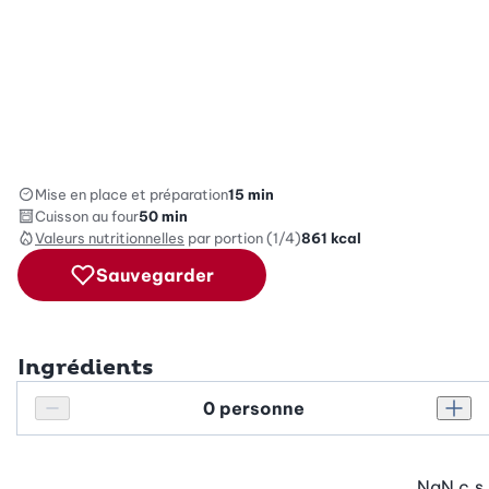
Mise en place et préparation
15 min
Cuisson au four
50 min
Valeurs nutritionnelles
par portion (1/4)
861
kcal
Sauvegarder
Ingrédients
Personnes
Réduire le nombre de personnes
Augm
NaN
c.s.