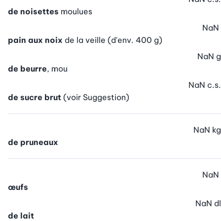
de noisettes
moulues
NaN
pain aux noix
de la veille (d'env. 400 g)
NaN
g
de beurre
, mou
NaN
c.s.
de sucre brut
(voir Suggestion)
NaN
kg
de pruneaux
NaN
œufs
NaN
dl
de lait