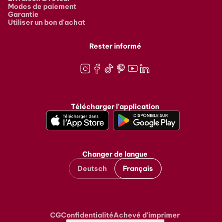
Modes de paiement
Garantie
Utiliser un bon d'achat
Rester informé
Instagram
Facebook
TikTok
Pinterest
Youtube
LinkedIn
Télécharger l'application
Changer de langue
Deutsch
Français
CG
Confidentialité
Achevé d'imprimer
Metanavigation