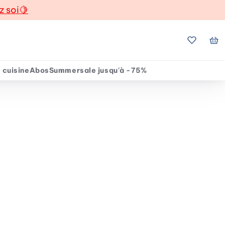
z soi
🍋
Mes favo
Mo
 cuisine
Abos
Summersale jusqu'à -75%