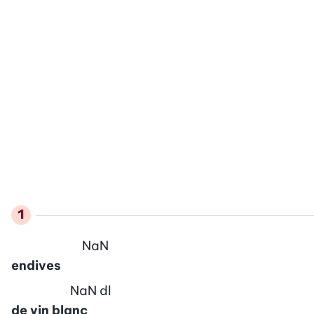
NaN
endives
NaN
dl
de vin blanc