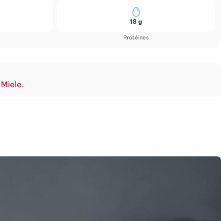
18 g
Protéines
 Miele.