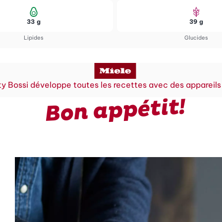
33 g
39 g
Lipides
Glucides
y Bossi développe toutes les recettes avec des appareils
Bon appétit!