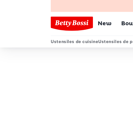
Menu pr
New
Bou
Ustensiles de cuisine
Ustensiles de p
Menu secondair