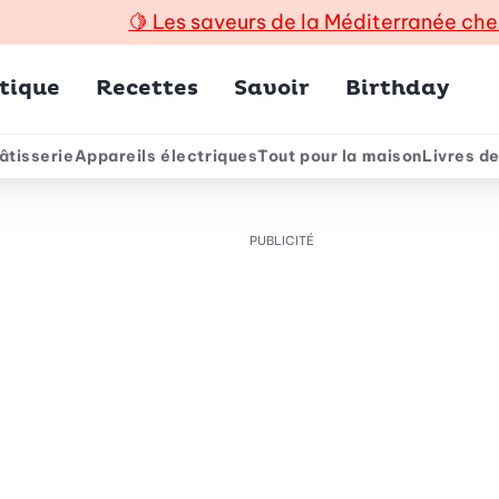
🍋
Les saveurs de la Méditerranée che
incipal
tique
Recettes
Savoir
Birthday
âtisserie
Appareils électriques
Tout pour la maison
Livres de
e
PUBLICITÉ