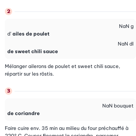
NaN
g
d'
ailes de poulet
NaN
dl
de sweet chili sauce
Mélanger ailerons de poulet et sweet chili sauce, 
répartir sur les röstis.
NaN
bouquet
de coriandre
Faire cuire env. 35 min au milieu du four préchauffé à 
220° C. Couper finement la coriandre, parsemer.