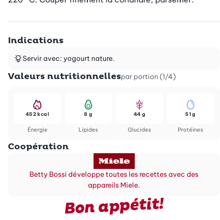
Indications
Servir avec: yogourt nature.
Valeurs nutritionnelles
par portion (1/4)
452 kcal
8 g
44 g
51 g
Énergie
Lipides
Glucides
Protéines
Coopération
Betty Bossi développe toutes les recettes avec des
appareils Miele.
Bon appétit!