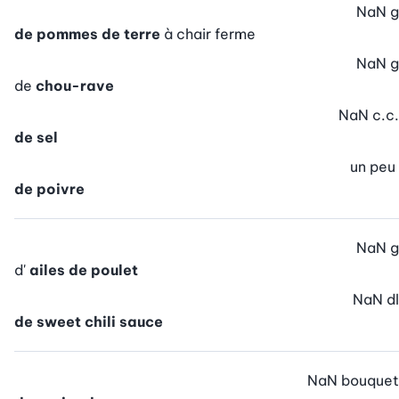
NaN
g
de pommes de terre
à chair ferme
NaN
g
de
chou-rave
NaN
c.c.
de sel
un peu
de poivre
NaN
g
d'
ailes de poulet
NaN
dl
de sweet chili sauce
NaN
bouquet