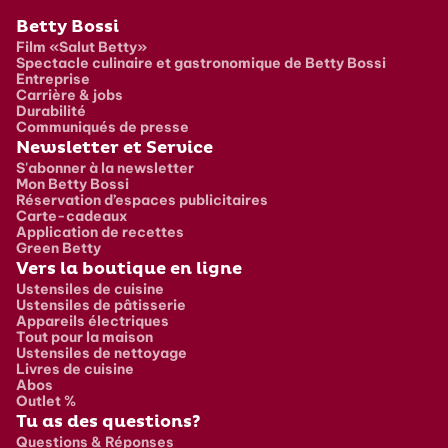
Pied de page
Betty Bossi
Film «Salut Betty»
Spectacle culinaire et gastronomique de Betty Bossi
Entreprise
Carrière & jobs
Durabilité
Communiqués de presse
Newsletter et Service
S'abonner à la newsletter
Mon Betty Bossi
Réservation d’espaces publicitaires
Carte-cadeaux
Application de recettes
Green Betty
Vers la boutique en ligne
Ustensiles de cuisine
Ustensiles de pâtisserie
Appareils électriques
Tout pour la maison
Ustensiles de nettoyage
Livres de cuisine
Abos
Outlet %
Tu as des questions?
Questions & Réponses