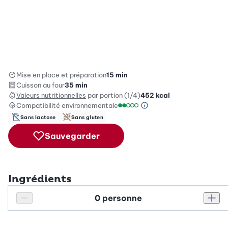
Mise en place et préparation
15 min
Cuisson au four
35 min
Valeurs nutritionnelles
par portion (1/4)
452
kcal
Compatibilité environnementale
Information sur l’éc
Échelle de compatibilité enviro
Sans lactose
Sans gluten
Sauvegarder
Ingrédients
Personnes
Réduire le nombre de personnes
Augm