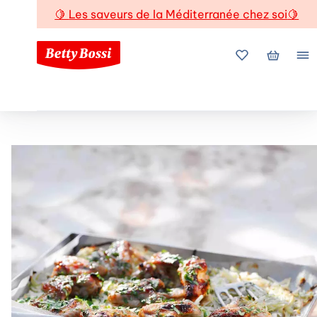
🍋
Les saveurs de la Méditerranée chez soi
🍋
Mes favoris
Mon pani
Me