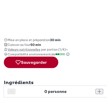
Mise en place et préparation
30 min
Cuisson au four
50 min
Valeurs nutritionnelles
par portion (1/4)
-
Compatibilité environnementale
Information sur l’éc
Échelle de compatibilité enviro
Sauvegarder
Ingrédients
Personnes
Réduire le nombre de personnes
Augm