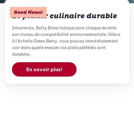
Good News!
Le plaisir culinaire durable
Désormais, Betty Bossi indique pour chaque recette
son niveau de compatibilité environnementale. Grâce
à l'échelle Green Betty, vous pouvez immédiatement
voir dans quelle mesure vos plats préférés sont
durables.
En savoir plus!