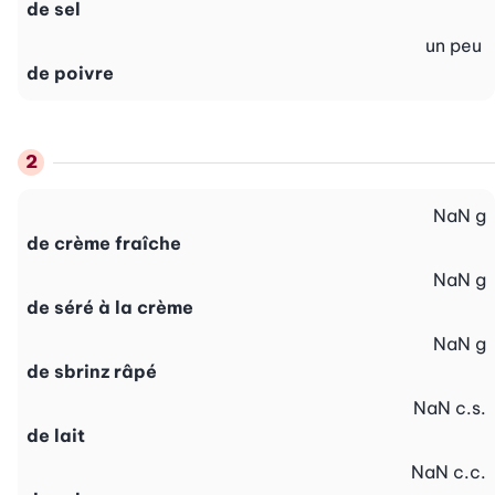
de sel
un peu
de poivre
NaN
g
de crème fraîche
NaN
g
de séré à la crème
NaN
g
de sbrinz râpé
NaN
c.s.
de lait
NaN
c.c.