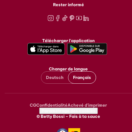
Rester informé
Instagram
Facebook
TikTok
Pinterest
Youtube
LinkedIn
Télécharger l'application
Changer de langue
Deutsch
Français
CG
Confidentialité
Achevé d'imprimer
Metanavigation
Paramétrage des cookies
© Betty Bossi – Fais à ta sauce