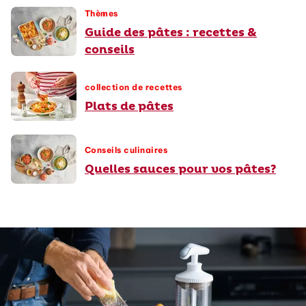
Thèmes
Guide des pâtes : recettes &
conseils
collection de recettes
Plats de pâtes
Conseils culinaires
Quelles sauces pour vos pâtes?