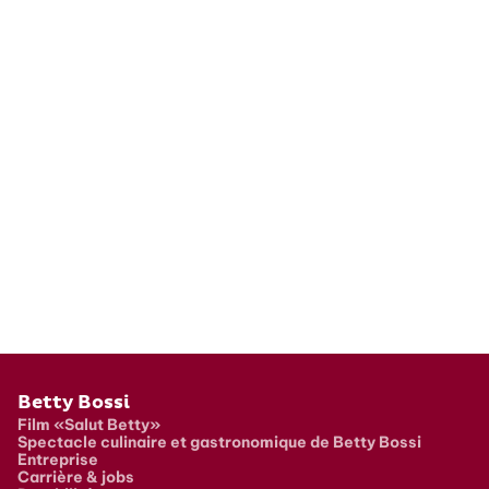
Pied de page
Betty Bossi
Film «Salut Betty»
Spectacle culinaire et gastronomique de Betty Bossi
Entreprise
Carrière & jobs