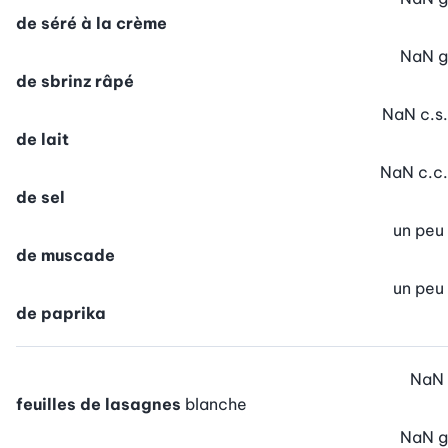
de séré à la crème
NaN
g
de sbrinz râpé
NaN
c.s.
de lait
NaN
c.c.
de sel
un peu
de muscade
un peu
de paprika
NaN
feuilles de lasagnes
blanche
NaN
g