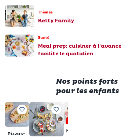
Thèmes
Betty Family
Santé
Meal prep: cuisiner à l'avance
facilite le quotidien
Nos points forts
pour les enfants
Premiu
Saucisses
Tranche
Ajouter à vos recettes préférées
Ajouter à vos recettes préférées
Ajouter à vos recettes pré
Ajouter à vos 
Aj
en cage
au lait
Premium
sans
Total
28 min
Muffins
gluten
Pizzas-