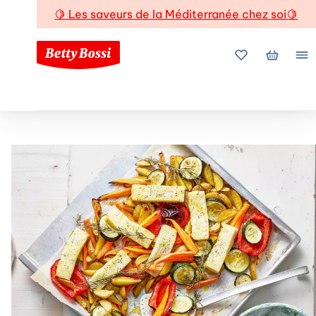
🍋
Les saveurs de la Méditerranée chez soi
🍋
Mes favoris
Mon pani
Me