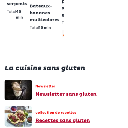
pandas
Total
2 h 55
serpents
Bateaux-
sans
min
Total
45
bananes
gluten
Végétar
Sans
min
multicolores
Total
40
Total
15 min
min
Végétarien
Sans gluten
La cuisine sans gluten
Newsletter
Newsletter sans gluten
collection de recettes
Recettes sans gluten