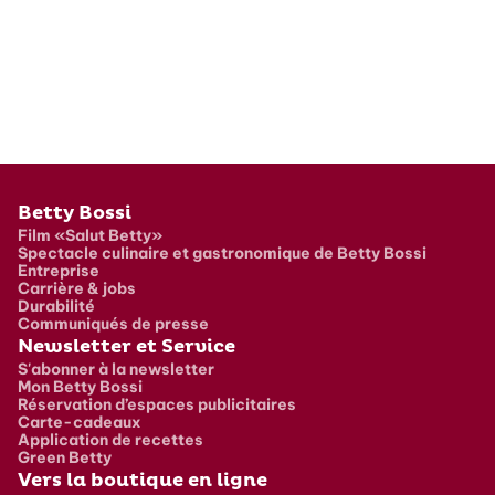
Pied de page
Betty Bossi
Film «Salut Betty»
Spectacle culinaire et gastronomique de Betty Bossi
Entreprise
Carrière & jobs
Durabilité
Communiqués de presse
Newsletter et Service
S'abonner à la newsletter
Mon Betty Bossi
Réservation d’espaces publicitaires
Carte-cadeaux
Application de recettes
Green Betty
Vers la boutique en ligne