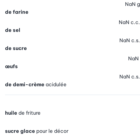
NaN
g
de farine
NaN
c.c.
de sel
NaN
c.s.
de sucre
NaN
œufs
NaN
c.s.
de demi-crème
acidulée
huile
de friture
sucre glace
pour le décor