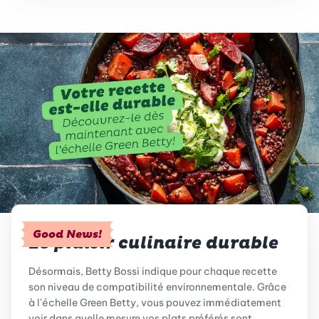
Good News!
Le plaisir culinaire durable
Désormais, Betty Bossi indique pour chaque recette
son niveau de compatibilité environnementale. Grâce
à l'échelle Green Betty, vous pouvez immédiatement
voir dans quelle mesure vos plats préférés sont