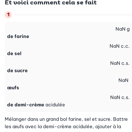
Et voici comment cela se fait
NaN
g
de farine
NaN
c.c.
de sel
NaN
c.s.
de sucre
NaN
œufs
NaN
c.s.
de demi-crème
acidulée
Mélanger dans un grand bol farine, sel et sucre. Battre 
les œufs avec la demi-crème acidulée, ajouter à la 