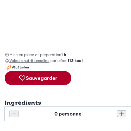
Mise en place et préparation
1 h
Valeurs nutritionnelles
par pièce
113
kcal
Végétarien
Sauvegarder
Ingrédients
Personnes
Réduire le nombre de personnes
Augm