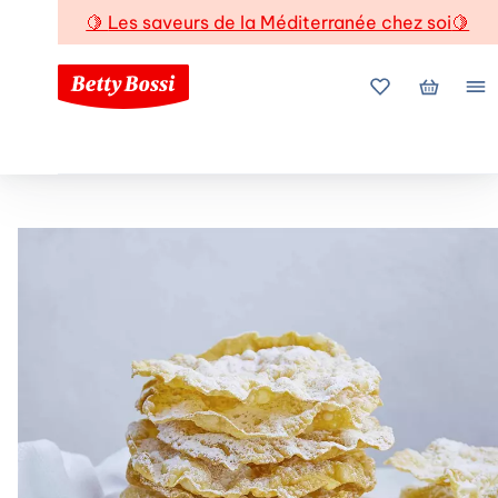
🍋
Les saveurs de la Méditerranée chez soi
🍋
Mes favoris
Mon pani
Me