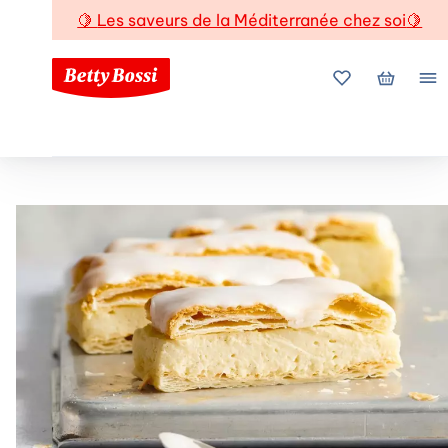
🍋
Les saveurs de la Méditerranée chez soi
🍋
Mes favoris
Mon pani
Me