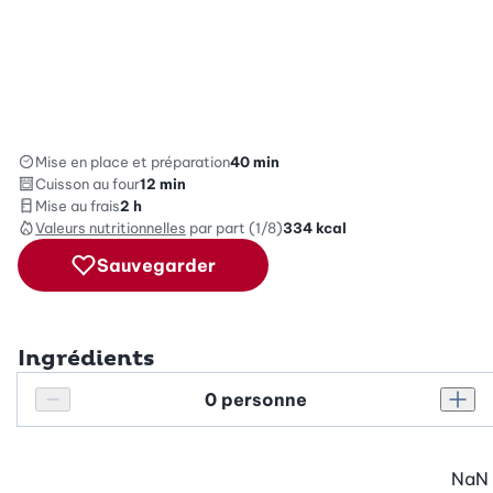
Mise en place et préparation
40 min
Cuisson au four
12 min
Mise au frais
2 h
Valeurs nutritionnelles
par part (1/8)
334
kcal
Sauvegarder
Ingrédients
Personnes
Réduire le nombre de personnes
Augm
NaN