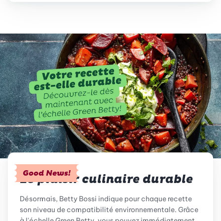
Good News!
Le plaisir culinaire durable
Désormais, Betty Bossi indique pour chaque recette
son niveau de compatibilité environnementale. Grâce
à l'échelle Green Betty, vous pouvez immédiatement