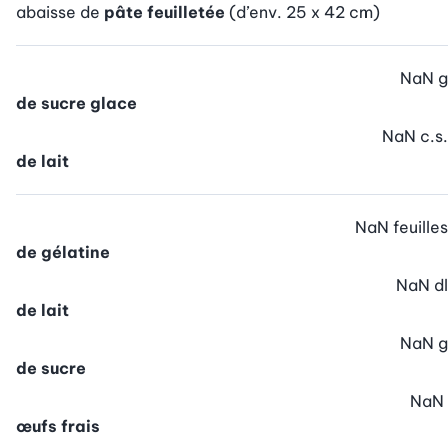
abaisse de
pâte feuilletée
(d’env. 25 x 42 cm)
NaN
g
de sucre glace
NaN
c.s.
de lait
NaN
feuilles
de gélatine
NaN
dl
de lait
NaN
g
de sucre
NaN
œufs frais