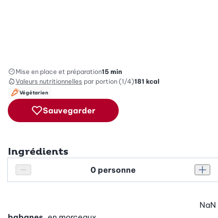
Mise en place et préparation
15 min
Valeurs nutritionnelles
par portion (1/4)
181
kcal
Végétarien
Sauvegarder
Ingrédients
Personnes
Réduire le nombre de personnes
Augm
NaN
babanes
, en morceaux