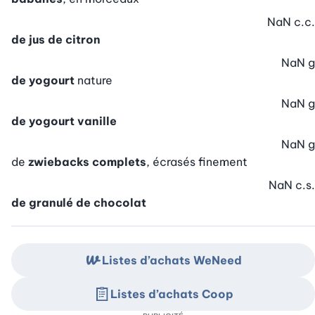
NaN
c.c.
de jus de citron
NaN
g
de yogourt
nature
NaN
g
de yogourt vanille
NaN
g
de
zwiebacks complets
, écrasés finement
NaN
c.s.
de granulé de chocolat
Listes d’achats WeNeed
Listes d’achats Coop