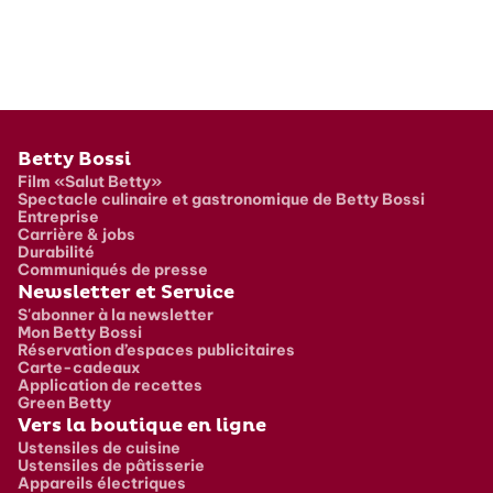
Pied de page
Betty Bossi
Film «Salut Betty»
Spectacle culinaire et gastronomique de Betty Bossi
Entreprise
Carrière & jobs
Durabilité
Communiqués de presse
Newsletter et Service
S'abonner à la newsletter
Mon Betty Bossi
Réservation d’espaces publicitaires
Carte-cadeaux
Application de recettes
Green Betty
Vers la boutique en ligne
Ustensiles de cuisine
Ustensiles de pâtisserie
Appareils électriques