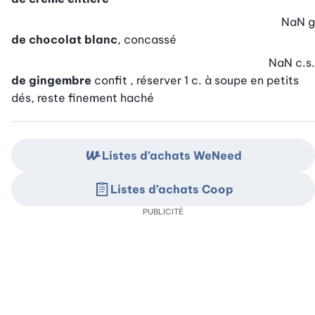
NaN
g
de chocolat blanc
, concassé
NaN
c.s.
de gingembre
confit , réserver 1 c. à soupe en petits
dés, reste finement haché
Listes d’achats WeNeed
Listes d’achats Coop
PUBLICITÉ