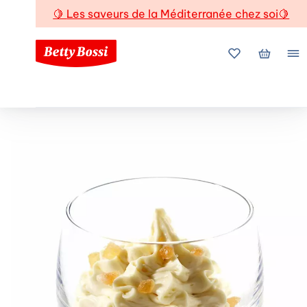
🍋
Les saveurs de la Méditerranée chez soi
🍋
Mes favoris
Mon pani
Me