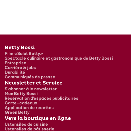
Pied de page
Betty Bossi
Film «Salut Betty»
Spectacle culinaire et gastronomique de Betty Bossi
Entreprise
Carrière & jobs
Durabilité
Communiqués de presse
Newsletter et Service
S'abonner à la newsletter
Mon Betty Bossi
Réservation d’espaces publicitaires
Carte-cadeaux
Application de recettes
Green Betty
Vers la boutique en ligne
Ustensiles de cuisine
Ustensiles de pâtisserie