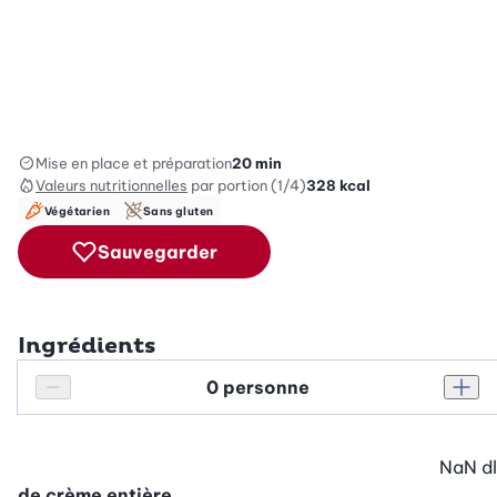
Mise en place et préparation
20 min
Valeurs nutritionnelles
par portion (1/4)
328
kcal
Végétarien
Sans gluten
Sauvegarder
Ingrédients
Personnes
Réduire le nombre de personnes
Augm
NaN
dl
de crème entière