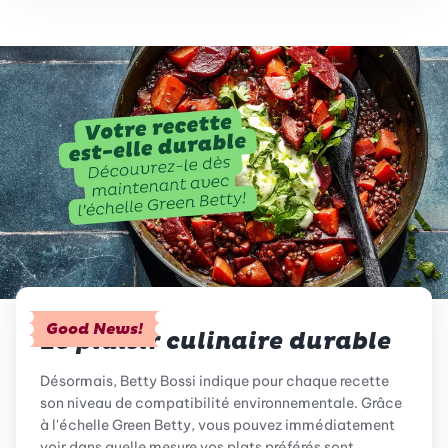
Good News!
Le plaisir culinaire durable
Désormais, Betty Bossi indique pour chaque recette
son niveau de compatibilité environnementale. Grâce
à l'échelle Green Betty, vous pouvez immédiatement
voir dans quelle mesure vos plats préférés sont