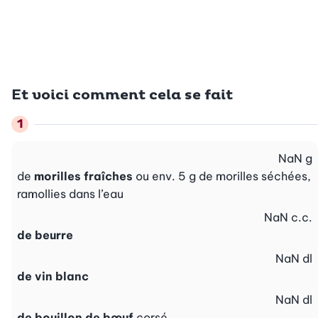
Et voici comment cela se fait
NaN
g
de
morilles fraîches
ou env. 5 g de morilles séchées,
ramollies dans l’eau
NaN
c.c.
de beurre
NaN
dl
de vin blanc
NaN
dl
de bouillon de bœuf
corsé