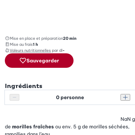
Mise en place et préparation
20 min
Mise au frais
1 h
Valeurs nutritionnelles
par dl
-
Sauvegarder
Ingrédients
Personnes
Réduire le nombre de personnes
Augm
NaN
g
de
morilles fraîches
ou env. 5 g de morilles séchées,
ramollies dans l’eau