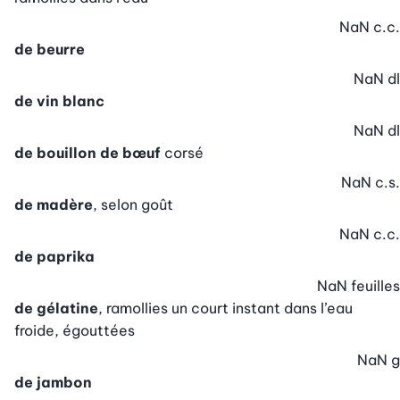
NaN
c.c.
de beurre
NaN
dl
de vin blanc
NaN
dl
de bouillon de bœuf
corsé
NaN
c.s.
de madère
, selon goût
NaN
c.c.
de paprika
NaN
feuilles
de gélatine
, ramollies un court instant dans l’eau
froide, égouttées
NaN
g
de jambon