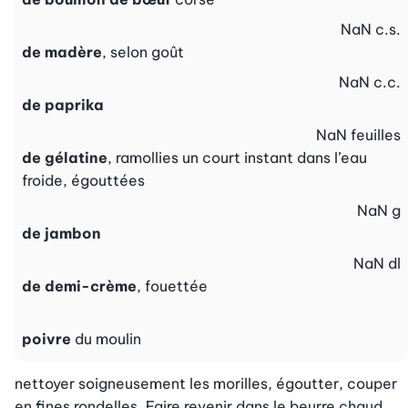
NaN
c.s.
de madère
, selon goût
NaN
c.c.
de paprika
NaN
feuilles
de gélatine
, ramollies un court instant dans l’eau
froide, égouttées
NaN
g
de jambon
NaN
dl
de demi-crème
, fouettée
poivre
du moulin
nettoyer soigneusement les morilles, égoutter, couper 
en fines rondelles. Faire revenir dans le beurre chaud. 