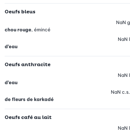
Oeufs bleus
NaN
g
chou rouge
, émincé
NaN
l
d’eau
Oeufs anthracite
NaN
l
d’eau
NaN
c.s.
de fleurs de karkadé
Oeufs café au lait
NaN
l