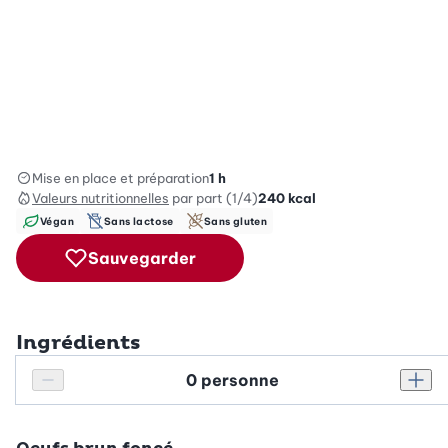
Mise en place et préparation
1 h
Valeurs nutritionnelles
par part (1/4)
240
kcal
Végan
Sans lactose
Sans gluten
Sauvegarder
Ingrédients
Personnes
Réduire le nombre de personnes
Augm