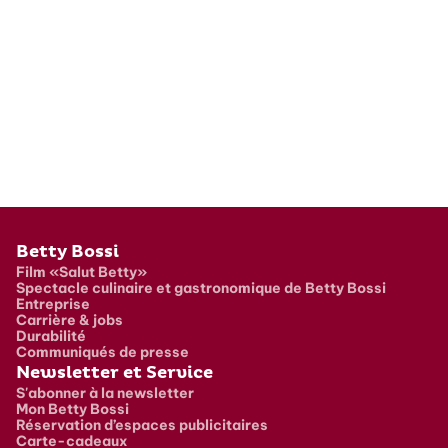
Pied de page
Betty Bossi
Film «Salut Betty»
Spectacle culinaire et gastronomique de Betty Bossi
Entreprise
Carrière & jobs
Durabilité
Communiqués de presse
Newsletter et Service
S'abonner à la newsletter
Mon Betty Bossi
Réservation d’espaces publicitaires
Carte-cadeaux