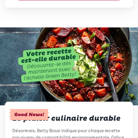
Good News!
Le plaisir culinaire durable
Désormais, Betty Bossi indique pour chaque recette
son niveau de compatibilité environnementale. Grâce