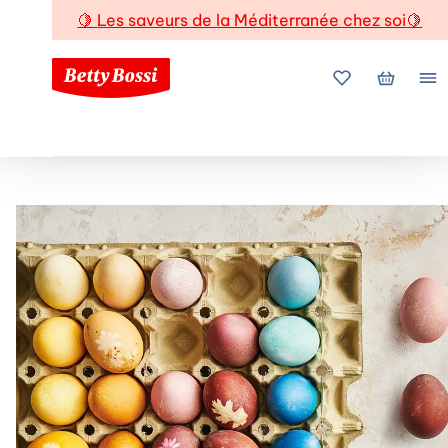
🍋
Les saveurs de la Méditerranée chez soi
🍋
Mes favoris
Mon pani
Me