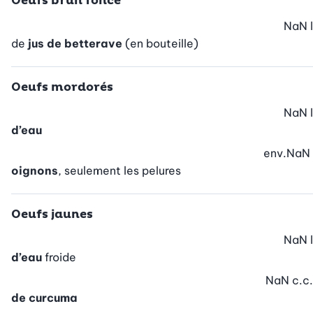
Oeufs brun foncé
NaN
l
de
jus de betterave
(en bouteille)
Oeufs mordorés
NaN
l
d’eau
env.
NaN
oignons
, seulement les pelures
Oeufs jaunes
NaN
l
d’eau
froide
NaN
c.c.
de curcuma