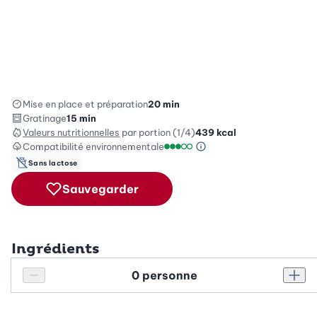
Mise en place et préparation
20 min
Gratinage
15 min
Valeurs nutritionnelles
par portion (1/4)
439
kcal
Compatibilité environnementale
Information sur l’éc
Échelle de compatibilité enviro
Sans lactose
Sauvegarder
Ingrédients
Personnes
Réduire le nombre de personnes
Augm