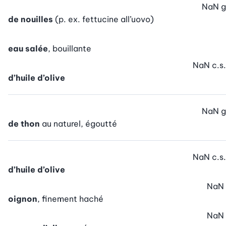
NaN
g
de nouilles
(p. ex. fettucine all’uovo)
eau salée
, bouillante
NaN
c.s.
d’huile d’olive
NaN
g
de thon
au naturel, égoutté
NaN
c.s.
d’huile d’olive
NaN
oignon
, finement haché
NaN