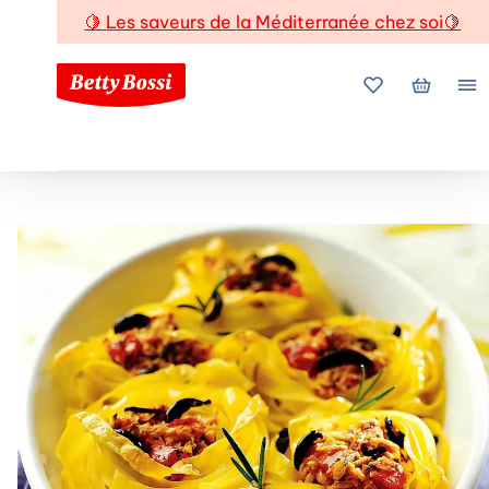
🍋
Les saveurs de la Méditerranée chez soi
🍋
Mes favoris
Mon pani
Me