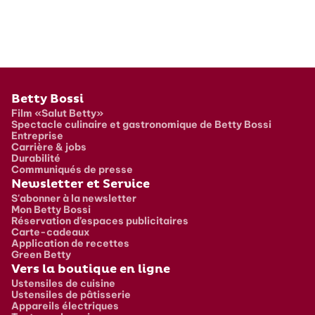
Pied de page
Betty Bossi
Film «Salut Betty»
Spectacle culinaire et gastronomique de Betty Bossi
Entreprise
Carrière & jobs
Durabilité
Communiqués de presse
Newsletter et Service
S'abonner à la newsletter
Mon Betty Bossi
Réservation d’espaces publicitaires
Carte-cadeaux
Application de recettes
Green Betty
Vers la boutique en ligne
Ustensiles de cuisine
Ustensiles de pâtisserie
Appareils électriques