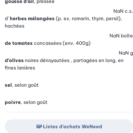
gousse d’ail
, pressée
NaN
c.s.
d’
herbes mélangées
(p. ex. romarin, thym, persil),
hachées
NaN
boîte
de tomates
concassées (env. 400g)
NaN
g
d’olives
noires dénoyautées , partagées en long, en
fines lanières
sel
, selon goût
poivre
, selon goût
Listes d’achats WeNeed