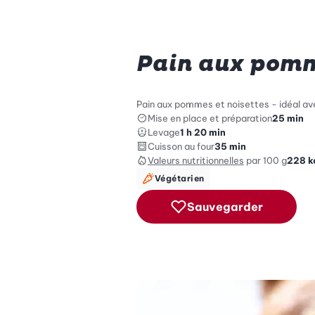
Pain aux pomm
Pain aux pommes et noisettes - idéal av
Mise en place et préparation
25 min
Levage
1 h 20 min
Cuisson au four
35 min
Valeurs nutritionnelles
par 100 g
228
k
Végétarien
Sauvegarder