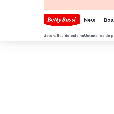
Menu pr
New
Bou
Ustensiles de cuisine
Ustensiles de p
Menu secondair