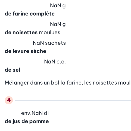
NaN
g
de farine complète
NaN
g
de noisettes
moulues
NaN
sachets
de levure sèche
NaN
c.c.
de sel
Mélanger dans un bol la farine, les noisettes moulue
env.
NaN
dl
de jus de pomme