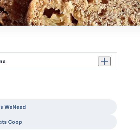
Augmenter le nomb
ats WeNeed
hats Coop