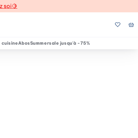
z soi
🍋
Mes favo
Mo
 cuisine
Abos
Summersale jusqu'à -75%