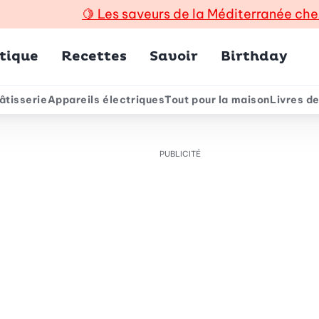
🍋
Les saveurs de la Méditerranée che
incipal
tique
Recettes
Savoir
Birthday
âtisserie
Appareils électriques
Tout pour la maison
Livres de
e
PUBLICITÉ