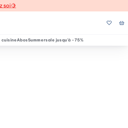
z soi
🍋
Mes favo
Mo
 cuisine
Abos
Summersale jusqu'à -75%