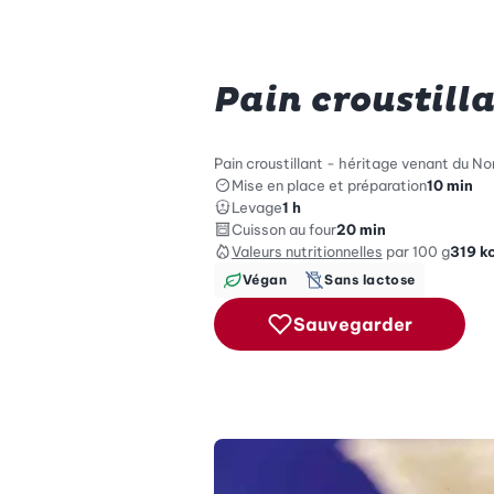
Pain croustill
Pain croustillant - héritage venant du Nor
Mise en place et préparation
10 min
Levage
1 h
Cuisson au four
20 min
Valeurs nutritionnelles
par 100 g
319
k
Végan
Sans lactose
Sauvegarder