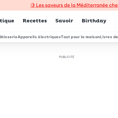
🍋
Les saveurs de la Méditerranée che
incipal
tique
Recettes
Savoir
Birthday
âtisserie
Appareils électriques
Tout pour la maison
Livres de
e
PUBLICITÉ