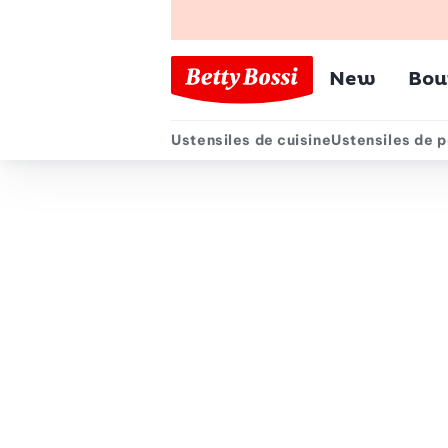
Menu pr
New
Bou
Ustensiles de cuisine
Ustensiles de p
Menu secondair