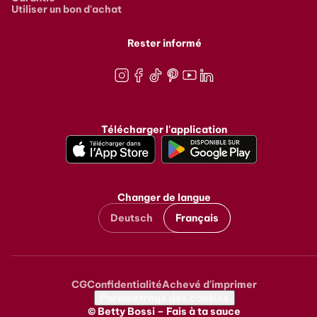
Utiliser un bon d'achat
Rester informé
Instagram
Facebook
TikTok
Pinterest
Youtube
LinkedIn
Télécharger l'application
Changer de langue
Deutsch
Français
CG
Confidentialité
Achevé d'imprimer
Metanavigation
Paramétrage des cookies
© Betty Bossi – Fais à ta sauce