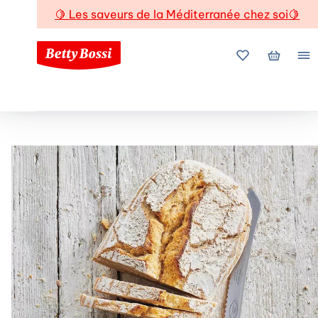
🍋
Les saveurs de la Méditerranée chez soi
🍋
Mes favoris
Mon pani
Me