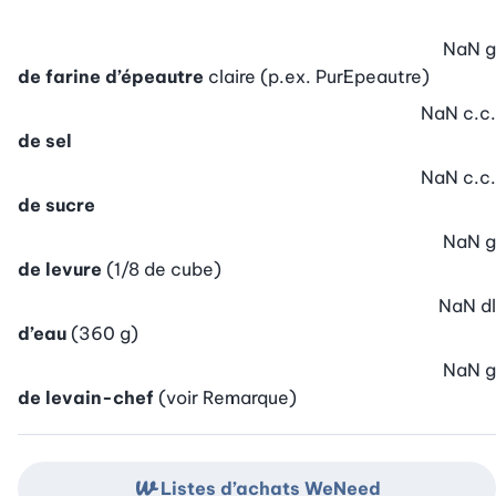
NaN
g
de farine d’épeautre
claire (p.ex. PurEpeautre)
NaN
c.c.
de sel
NaN
c.c.
de sucre
NaN
g
de levure
(1/8 de cube)
NaN
dl
d’eau
(360 g)
NaN
g
de levain-chef
(voir Remarque)
Listes d’achats WeNeed