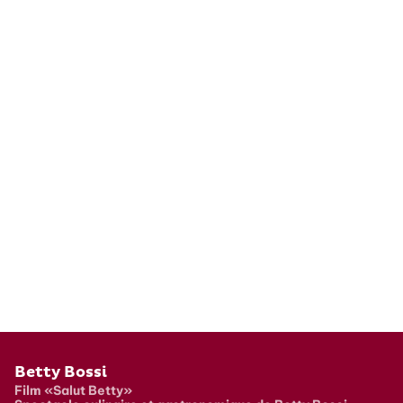
Pied de page
Betty Bossi
Film «Salut Betty»