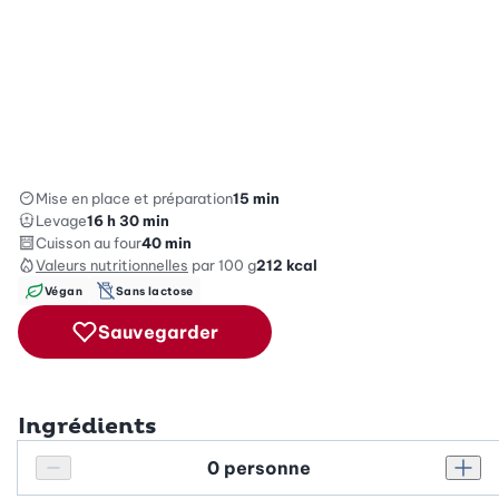
Mise en place et préparation
15 min
Levage
16 h 30 min
Cuisson au four
40 min
Valeurs nutritionnelles
par 100 g
212
kcal
Végan
Sans lactose
Sauvegarder
Ingrédients
Personnes
Réduire le nombre de personnes
Augm