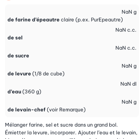
NaN
g
de farine d’épeautre
claire (p.ex. PurEpeautre)
NaN
c.c.
de sel
NaN
c.c.
de sucre
NaN
g
de levure
(1/8 de cube)
NaN
dl
d’eau
(360 g)
NaN
g
de levain-chef
(voir Remarque)
Mélanger farine, sel et sucre dans un grand bol. 
Émietter la levure, incorporer. Ajouter l’eau et le levain, 