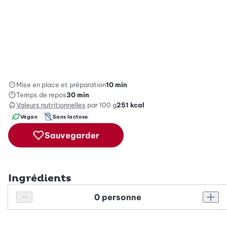
Mise en place et préparation
10 min
Temps de repos
30 min
Valeurs nutritionnelles
par 100 g
251
kcal
Végan
Sans lactose
Sauvegarder
Ingrédients
Personnes
Réduire le nombre de personnes
Augm