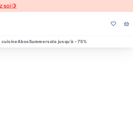
z soi
🍋
Mes favo
Mo
 cuisine
Abos
Summersale jusqu'à -75%