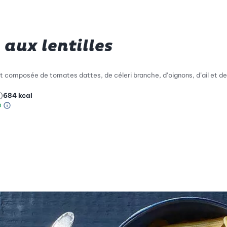
 aux lentilles
composée de tomates dattes, de céleri branche, d’oignons, d’ail et de len
)
684
kcal
Information sur l’échelle Green Betty
le de compatibilité environnementale: 4 sur 5