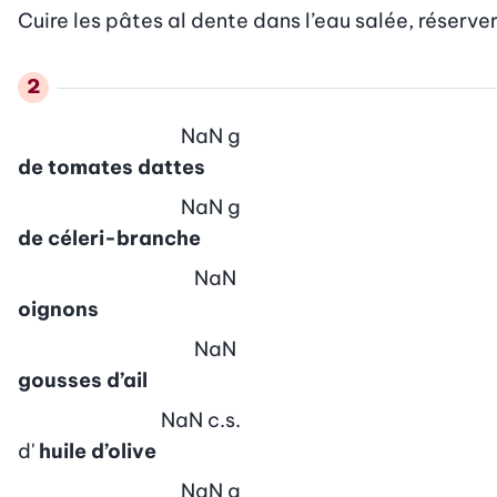
Cuire les pâtes al dente dans l’eau salée, réserver
NaN
g
de tomates dattes
NaN
g
de céleri-branche
NaN
oignons
NaN
gousses d’ail
NaN
c.s.
d'
huile d’olive
NaN
g