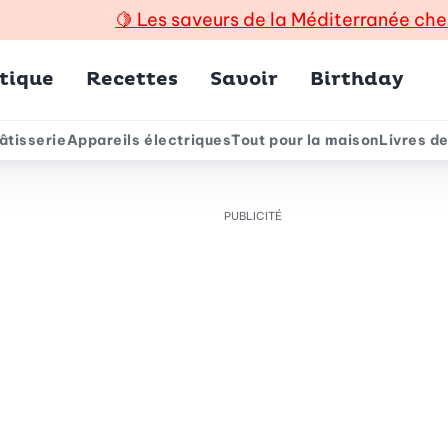
🍋
Les saveurs de la Méditerranée che
incipal
tique
Recettes
Savoir
Birthday
âtisserie
Appareils électriques
Tout pour la maison
Livres de
e
PUBLICITÉ