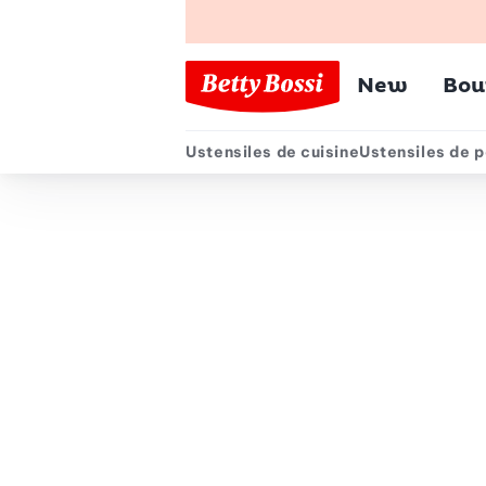
Menu pr
New
Bou
Ustensiles de cuisine
Ustensiles de p
Menu secondair