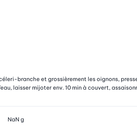
eri-branche et grossièrement les oignons, presser l’
l’eau, laisser mijoter env. 10 min à couvert, assaison
NaN
g