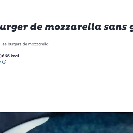
 burger de mozzarella sans 
c les burgers de mozzarella.
)
665
kcal
Information sur l’échelle Green Betty
le de compatibilité environnementale: 4 sur 5