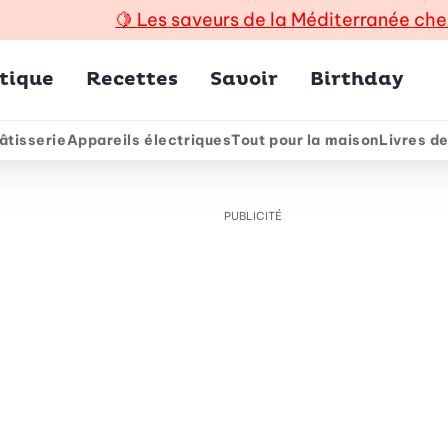
🍋
Les saveurs de la Méditerranée che
incipal
tique
Recettes
Savoir
Birthday
âtisserie
Appareils électriques
Tout pour la maison
Livres de
e
PUBLICITÉ