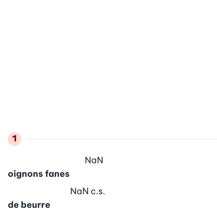
NaN
oignons fanes
NaN
c.s.
de beurre