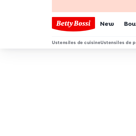
Menu pr
New
Bou
Ustensiles de cuisine
Ustensiles de p
Menu secondair