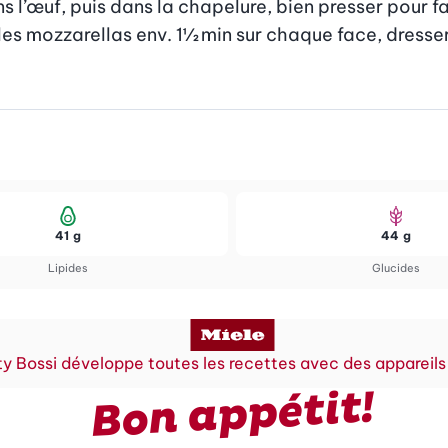
ns l’œuf, puis dans la chapelure, bien presser pour fa
 les mozzarellas env. 1½ min sur chaque face, dresser
41 g
44 g
Lipides
Glucides
y Bossi développe toutes les recettes avec des appareils
Bon appétit!