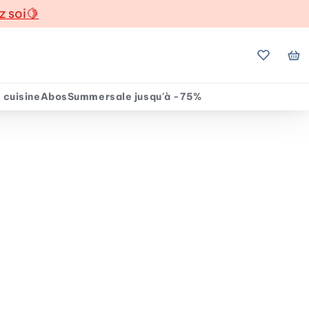
z soi
🍋
Mes favo
Mo
 cuisine
Abos
Summersale jusqu'à -75%