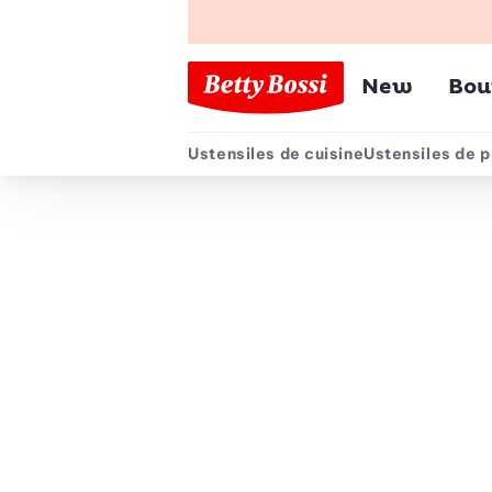
Menu pr
New
Bou
Ustensiles de cuisine
Ustensiles de p
Menu secondair