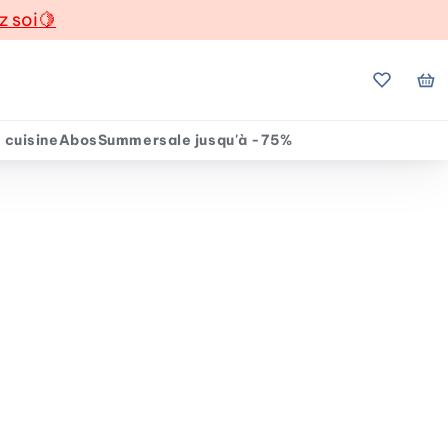
z soi
🍋
Mes favo
Mo
 cuisine
Abos
Summersale jusqu'à -75%