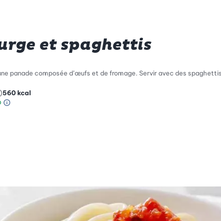
urge et spaghettis
 une panade composée d’œufs et de fromage. Servir avec des spaghettis
)
560
kcal
Information sur l’échelle Green Betty
le de compatibilité environnementale: 4 sur 5