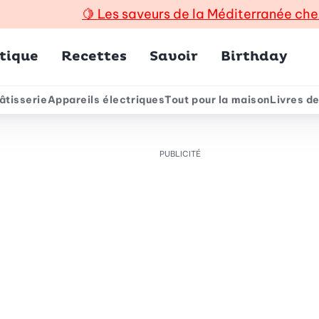
🍋
Les saveurs de la Méditerranée che
incipal
tique
Recettes
Savoir
Birthday
âtisserie
Appareils électriques
Tout pour la maison
Livres de
e
PUBLICITÉ