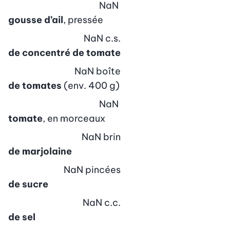
NaN
gousse d’ail
, pressée
NaN
c.s.
de concentré de tomate
NaN
boîte
de tomates
(env. 400 g)
NaN
tomate
, en morceaux
NaN
brin
de marjolaine
NaN
pincées
de sucre
NaN
c.c.
de sel