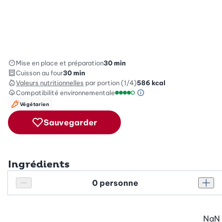
Mise en place et préparation
30 min
Cuisson au four
30 min
Valeurs nutritionnelles
par portion (1/4)
586
kcal
Compatibilité environnementale
Information sur l’éc
Échelle de compatibilité enviro
Végétarien
Sauvegarder
Ingrédients
Personnes
Réduire le nombre de personnes
Augm
NaN