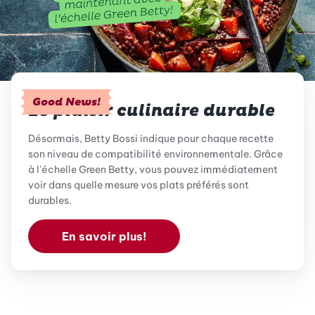
Good News!
Le plaisir culinaire durable
Désormais, Betty Bossi indique pour chaque recette
son niveau de compatibilité environnementale. Grâce
à l'échelle Green Betty, vous pouvez immédiatement
voir dans quelle mesure vos plats préférés sont
durables.
En savoir plus!