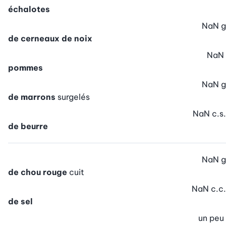
échalotes
NaN
g
de cerneaux de noix
NaN
pommes
NaN
g
de marrons
surgelés
NaN
c.s.
de beurre
NaN
g
de chou rouge
cuit
NaN
c.c.
de sel
un peu