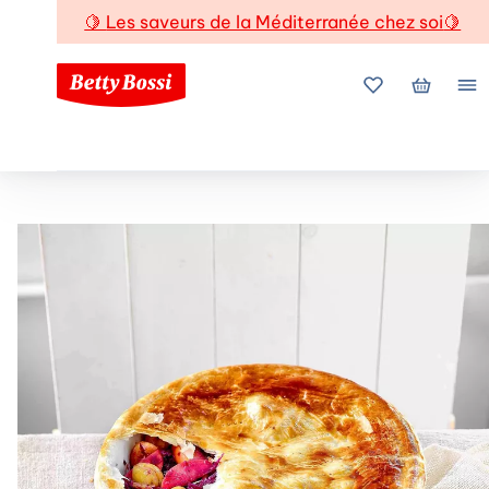
🍋
Les saveurs de la Méditerranée chez soi
🍋
Mes favoris
Mon pani
Me