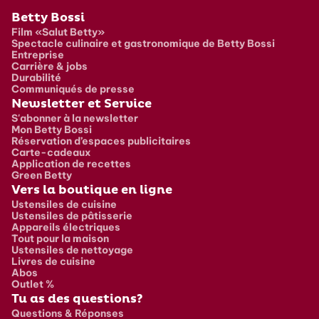
Pied de page
Betty Bossi
Film «Salut Betty»
Spectacle culinaire et gastronomique de Betty Bossi
Entreprise
Carrière & jobs
Durabilité
Communiqués de presse
Newsletter et Service
S'abonner à la newsletter
Mon Betty Bossi
Réservation d’espaces publicitaires
Carte-cadeaux
Application de recettes
Green Betty
Vers la boutique en ligne
Ustensiles de cuisine
Ustensiles de pâtisserie
Appareils électriques
Tout pour la maison
Ustensiles de nettoyage
Livres de cuisine
Abos
Outlet %
Tu as des questions?
Questions & Réponses