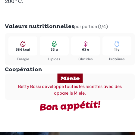
200° C.
Valeurs nutritionnelles
par portion (1/4)
586 kcal
33 g
63 g
11 g
Énergie
Lipides
Glucides
Protéines
Coopération
Betty Bossi développe toutes les recettes avec des
appareils Miele.
Bon appétit!