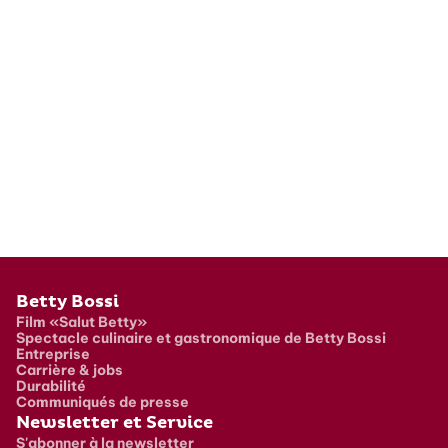
Pied de page
Betty Bossi
Film «Salut Betty»
Spectacle culinaire et gastronomique de Betty Bossi
Entreprise
Carrière & jobs
Durabilité
Communiqués de presse
Newsletter et Service
S'abonner à la newsletter