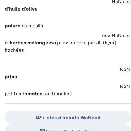
NaN
c.s.
d’huile d’olive
poivre
du moulin
env.
NaN
c.s.
d’
herbes mélangées
(p. ex. origan, persil, thym),
hachées
NaN
pitas
NaN
petites
tomates
, en tranches
Listes d’achats WeNeed