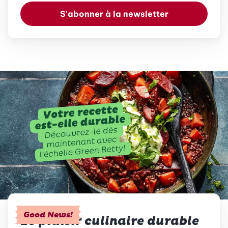
S'abonner à la newsletter
Good News!
Le plaisir culinaire durable