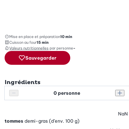
Mise en place et préparation
10 min
Cuisson au four
15 min
Valeurs nutritionnelles
par personne
-
Sauvegarder
Ingrédients
Personnes
Réduire le nombre de personnes
Augm
NaN
tommes
demi-gras (d’env. 100 g)