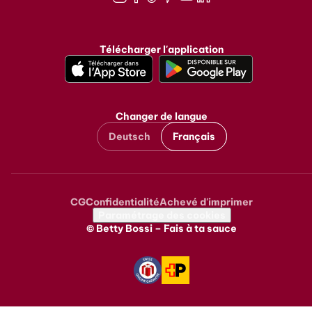
Instagram
Facebook
TikTok
Pinterest
Youtube
LinkedIn
Télécharger l'application
Changer de langue
Deutsch
Français
CG
Confidentialité
Achevé d'imprimer
Metanavigation
Paramétrage des cookies
© Betty Bossi – Fais à ta sauce