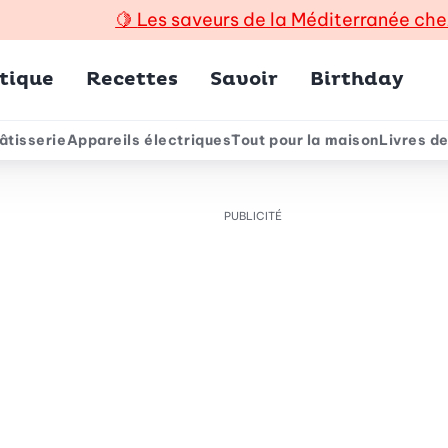
🍋
Les saveurs de la Méditerranée che
incipal
tique
Recettes
Savoir
Birthday
âtisserie
Appareils électriques
Tout pour la maison
Livres de
e
PUBLICITÉ