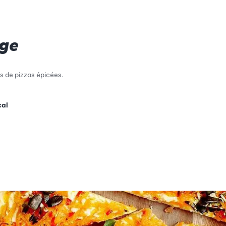
rge
s de pizzas épicées.
cal