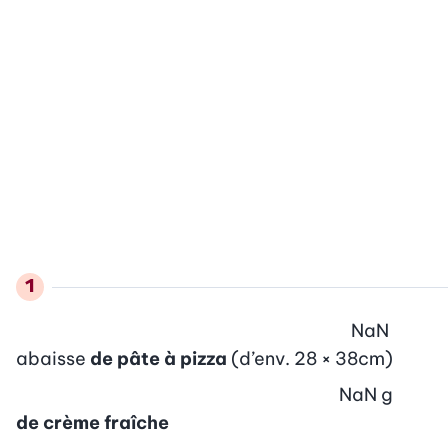
NaN
abaisse
de pâte à pizza
(d’env. 28 × 38cm)
NaN
g
de crème fraîche