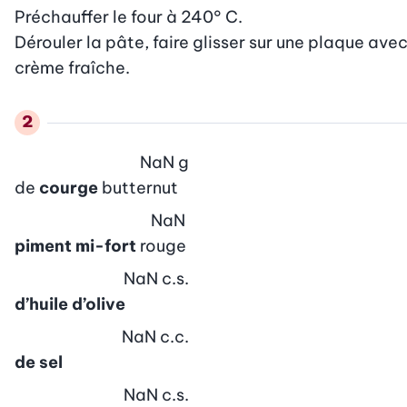
Préchauffer le four à 240° C.

Dérouler la pâte, faire glisser sur une plaque avec
crème fraîche.
NaN
g
de
courge
butternut
NaN
piment mi-fort
rouge
NaN
c.s.
d’huile d’olive
NaN
c.c.
de sel
NaN
c.s.