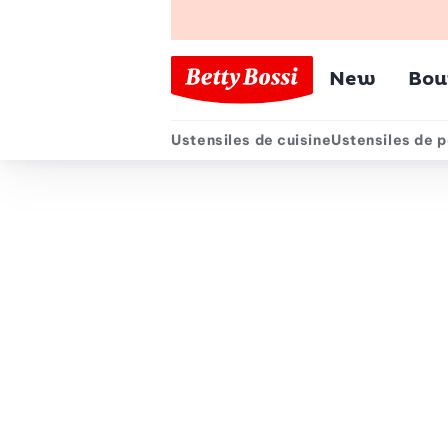
Menu pr
New
Bou
Ustensiles de cuisine
Ustensiles de p
Menu secondair