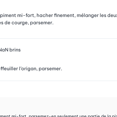
piment mi-fort, hacher finement, mélanger les deux av
es de courge, parsemer.
NaN
brins
ffeuiller l’origan, parsemer.
piment mi-fort, parsemez-en seulement une partie de la pi