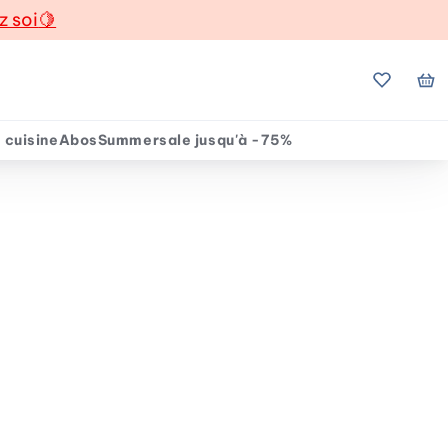
z soi
🍋
Mes favo
Mo
 cuisine
Abos
Summersale jusqu'à -75%