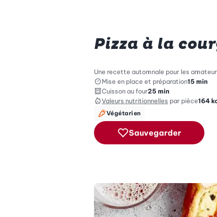
Pizza à la cou
Une recette automnale pour les amateur
Mise en place et préparation
15 min
Cuisson au four
25 min
Valeurs nutritionnelles
par pièce
164
k
Végétarien
Sauvegarder