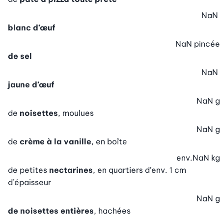
NaN
blanc d’œuf
NaN
pincée
de sel
NaN
jaune d’œuf
NaN
g
de
noisettes
, moulues
NaN
g
de
crème à la vanille
, en boîte
env.
NaN
kg
de petites
nectarines
, en quartiers d’env. 1 cm
d’épaisseur
NaN
g
de noisettes entières
, hachées