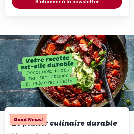
S'abonner à la newsletter
Good News!
Le plaisir culinaire durable