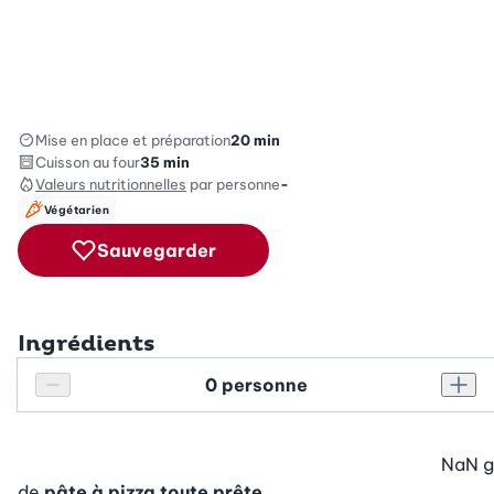
Mise en place et préparation
20 min
Cuisson au four
35 min
Valeurs nutritionnelles
par personne
-
Végétarien
Sauvegarder
Ingrédients
Personnes
Réduire le nombre de personnes
Augm
NaN
g
de
pâte à pizza toute prête