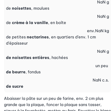
NaN
g
de
noisettes
, moulues
NaN
g
de
crème à la vanille
, en boîte
env.
NaN
kg
de petites
nectarines
, en quartiers d’env. 1 cm
d’épaisseur
NaN
g
de noisettes entières
, hachées
un peu
de beurre
, fondus
NaN
c.s.
de sucre
Abaisser la pâte sur un peu de farine, env. 2 cm plus 
grande que la plaque, foncer la plaque sans tasser, 
piquer à la fourchette, mettre au frais. Fouetter le blanc 