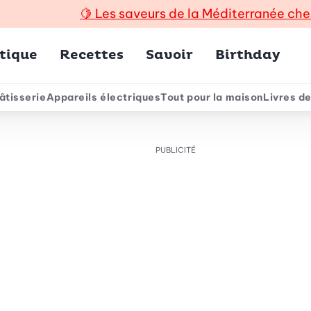
🍋
Les saveurs de la Méditerranée che
incipal
tique
Recettes
Savoir
Birthday
âtisserie
Appareils électriques
Tout pour la maison
Livres de
e
PUBLICITÉ