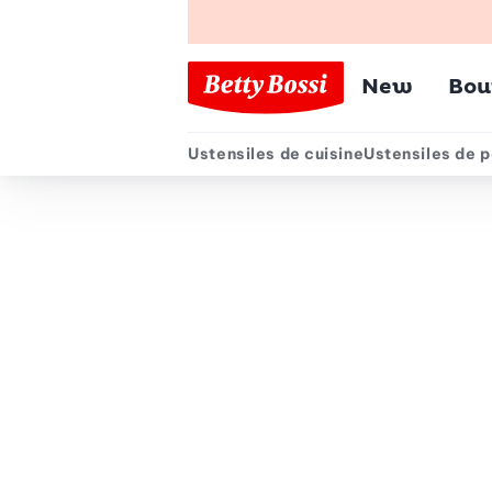
Menu pr
New
Bou
Ustensiles de cuisine
Ustensiles de p
Menu secondair