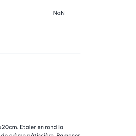
NaN
x20cm. Etaler en rond la 
 de crème pâtissière. Ramener 