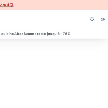
z soi
🍋
Mes favo
Mo
 cuisine
Abos
Summersale jusqu'à -75%