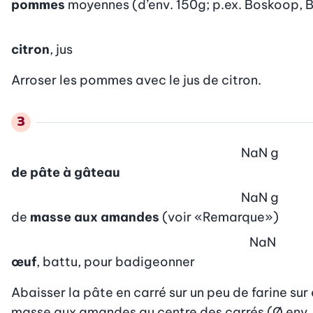
pommes
moyennes (d’env. 150g; p.ex. Boskoop, B
citron
, jus
Arroser les pommes avec le jus de citron.
NaN
g
de pâte à gâteau
NaN
g
de
masse aux amandes
(voir «Remarque»)
NaN
œuf
, battu, pour badigeonner
Abaisser la pâte en carré sur un peu de farine su
masse aux amandes au centre des carrés (Ø env. 