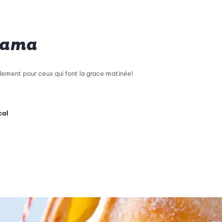
jama
ement pour ceux qui font la grace matinée!
cal