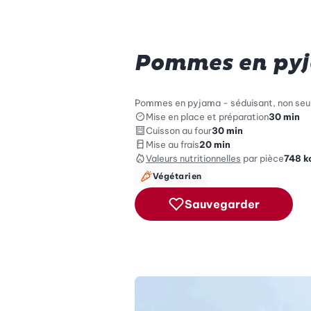
Pommes en py
Pommes en pyjama - séduisant, non seul
Mise en place et préparation
30 min
Cuisson au four
30 min
Mise au frais
20 min
Valeurs nutritionnelles
par pièce
748
k
Végétarien
Sauvegarder