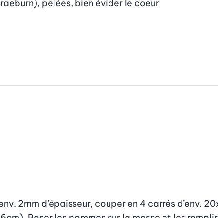
raeburn), pelées, bien évider le coeur
r env. 2mm d’épaisseur, couper en 4 carrés d’env. 20
6cm). Poser les pommes sur la masse et les remplir