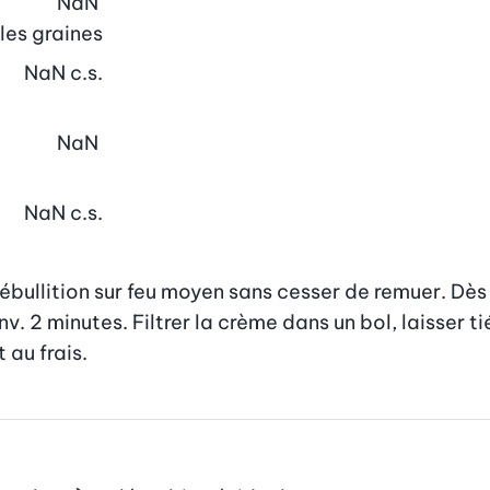
NaN
les graines
NaN
c.s.
NaN
NaN
c.s.
ébullition sur feu moyen sans cesser de remuer. Dès 
v. 2 minutes. Filtrer la crème dans un bol, laisser ti
 au frais.