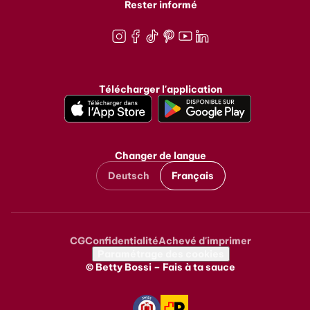
Rester informé
Instagram
Facebook
TikTok
Pinterest
Youtube
LinkedIn
Télécharger l'application
Changer de langue
Deutsch
Français
CG
Confidentialité
Achevé d'imprimer
Metanavigation
Paramétrage des cookies
© Betty Bossi – Fais à ta sauce