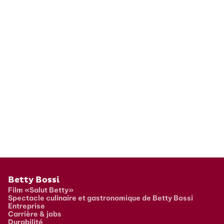
Pied de page
Betty Bossi
Film «Salut Betty»
Spectacle culinaire et gastronomique de Betty Bossi
Entreprise
Carrière & jobs
Durabilité