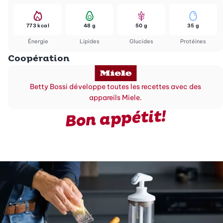
773 kcal
48 g
50 g
35 g
Énergie
Lipides
Glucides
Protéines
Coopération
Betty Bossi développe toutes les recettes avec des
appareils Miele.
Bon appétit!