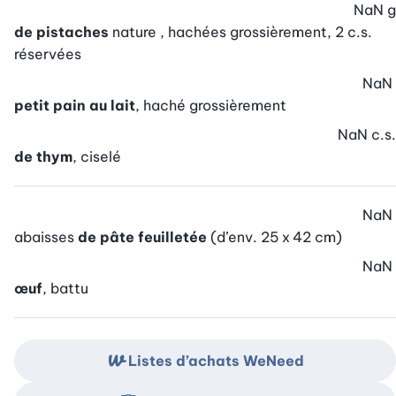
NaN
g
de pistaches
nature , hachées grossièrement, 2 c.s.
réservées
NaN
petit pain au lait
, haché grossièrement
NaN
c.s.
de thym
, ciselé
NaN
abaisses
de pâte feuilletée
(d’env. 25 x 42 cm)
NaN
œuf
, battu
Listes d’achats WeNeed