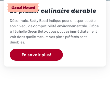
Good News!
Le plaisir culinaire durable
Désormais, Betty Bossi indique pour chaque recette
son niveau de compatibilité environnementale. Grâce
à l'échelle Green Betty, vous pouvez immédiatement
voir dans quelle mesure vos plats préférés sont
durables.
En savoir plus!