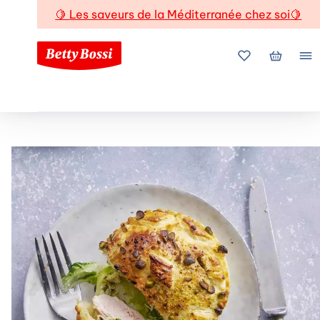
🍋
Les saveurs de la Méditerranée chez soi
🍋
Mes favoris
Mon pani
Me