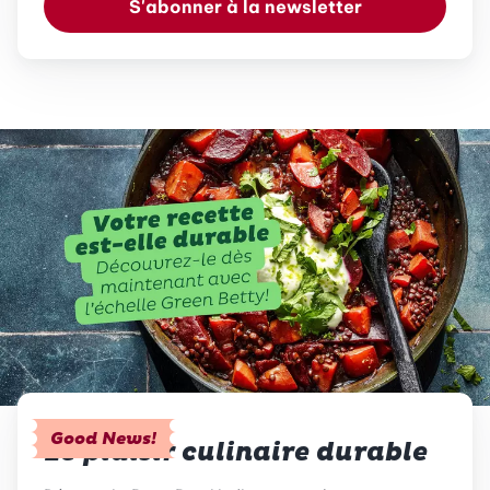
S'abonner à la newsletter
Good News!
Le plaisir culinaire durable