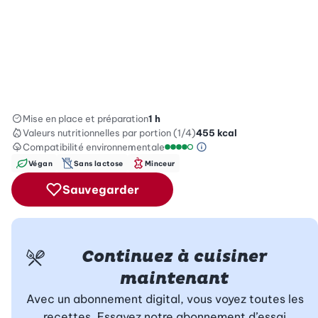
Mise en place et préparation
1 h
Valeurs nutritionnelles
par portion (1/4)
455
kcal
Compatibilité environnementale
Information sur l’éc
Échelle de compatibilité enviro
Végan
Sans lactose
Minceur
Sauvegarder
Continuez à cuisiner
maintenant
Avec un abonnement digital, vous voyez toutes les
recettes. Essayez notre abonnement d’essai