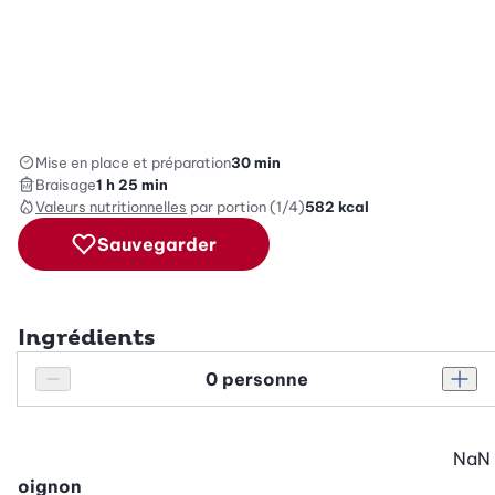
Mise en place et préparation
30 min
Braisage
1 h 25 min
Valeurs nutritionnelles
par portion (1/4)
582
kcal
Sauvegarder
Ingrédients
Personnes
Réduire le nombre de personnes
Augm
NaN
oignon