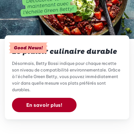
Good News!
Le plaisir culinaire durable
Désormais, Betty Bossi indique pour chaque recette
son niveau de compatibilité environnementale. Grâce
à l'échelle Green Betty, vous pouvez immédiatement
voir dans quelle mesure vos plats préférés sont
durables.
En savoir plus!