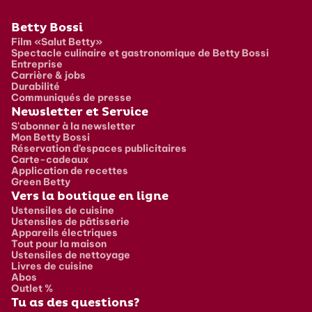
Pied de page
Betty Bossi
Film «Salut Betty»
Spectacle culinaire et gastronomique de Betty Bossi
Entreprise
Carrière & jobs
Durabilité
Communiqués de presse
Newsletter et Service
S'abonner à la newsletter
Mon Betty Bossi
Réservation d’espaces publicitaires
Carte-cadeaux
Application de recettes
Green Betty
Vers la boutique en ligne
Ustensiles de cuisine
Ustensiles de pâtisserie
Appareils électriques
Tout pour la maison
Ustensiles de nettoyage
Livres de cuisine
Abos
Outlet %
Tu as des questions?