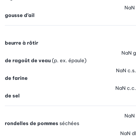
NaN
gousse d’ail
beurre à rôtir
NaN
g
de ragoût de veau
(p. ex. épaule)
NaN
c.s.
de farine
NaN
c.c.
de sel
NaN
rondelles de pommes
séchées
NaN
dl