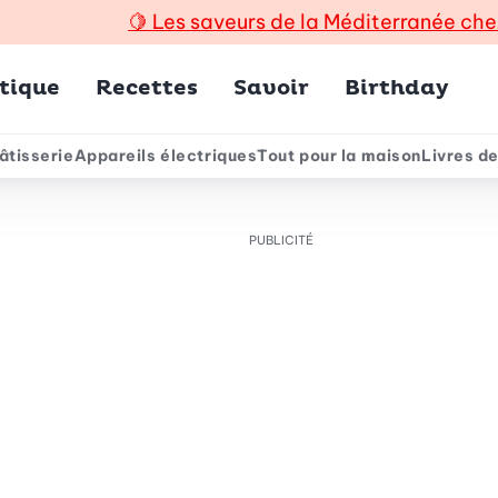
🍋
Les saveurs de la Méditerranée che
incipal
tique
Recettes
Savoir
Birthday
âtisserie
Appareils électriques
Tout pour la maison
Livres de
e
PUBLICITÉ