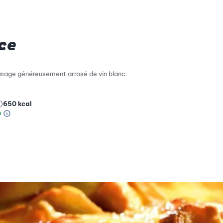
ce
romage généreusement arrosé de vin blanc.
)
650
kcal
Information sur l’échelle Green Betty
le de compatibilité environnementale: 3 sur 5