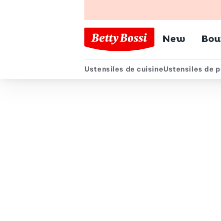
Menu pr
New
Bou
Ustensiles de cuisine
Ustensiles de p
Menu secondair