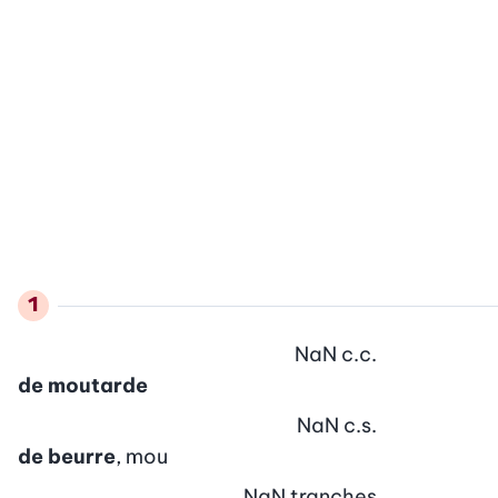
NaN
c.c.
de moutarde
NaN
c.s.
de beurre
, mou
NaN
tranches