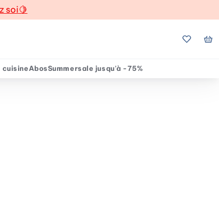
z soi
🍋
Mes favo
Mo
 cuisine
Abos
Summersale jusqu'à -75%