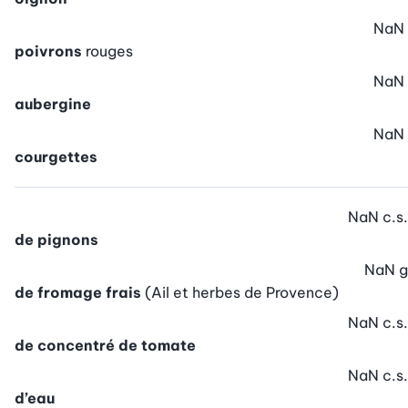
NaN
poivrons
rouges
NaN
aubergine
NaN
courgettes
NaN
c.s.
de pignons
NaN
g
de fromage frais
(Ail et herbes de Provence)
NaN
c.s.
de concentré de tomate
NaN
c.s.
d’eau