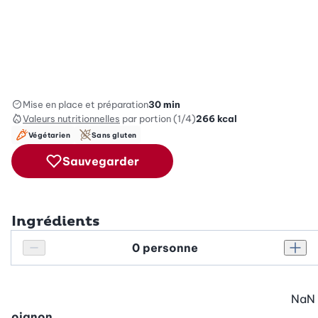
Mise en place et préparation
30 min
Valeurs nutritionnelles
par portion (1/4)
266
kcal
Végétarien
Sans gluten
Sauvegarder
Ingrédients
Personnes
Réduire le nombre de personnes
Augm
NaN
oignon