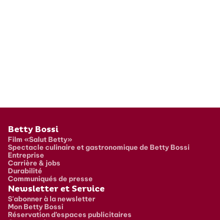
Pied de page
Betty Bossi
Film «Salut Betty»
Spectacle culinaire et gastronomique de Betty Bossi
Entreprise
Carrière & jobs
Durabilité
Communiqués de presse
Newsletter et Service
S'abonner à la newsletter
Mon Betty Bossi
Réservation d’espaces publicitaires