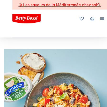
🍋
Les saveurs de la Méditerranée chez soi
🍋
Mes favoris
Mon pani
Me