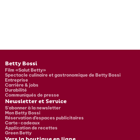
Pied de page
Betty Bossi
Film «Salut Betty»
Spectacle culinaire et gastronomique de Betty Bossi
Entreprise
Carrière & jobs
Durabilité
Communiqués de presse
Newsletter et Service
S'abonner à la newsletter
Mon Betty Bossi
Réservation d’espaces publicitaires
Carte-cadeaux
Application de recettes
Green Betty
Vers la boutique en ligne