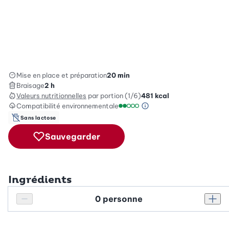
Mise en place et préparation
20 min
Braisage
2 h
Valeurs nutritionnelles
par portion (1/6)
481
kcal
Compatibilité environnementale
Information sur l’éc
Échelle de compatibilité enviro
Sans lactose
Sauvegarder
Ingrédients
Personnes
Réduire le nombre de personnes
Augm