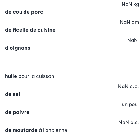
NaN
kg
de cou de porc
NaN
cm
de ficelle de cuisine
NaN
d'oignons
huile
pour la cuisson
NaN
c.c.
de sel
un peu
de poivre
NaN
c.s.
de moutarde
à l’ancienne