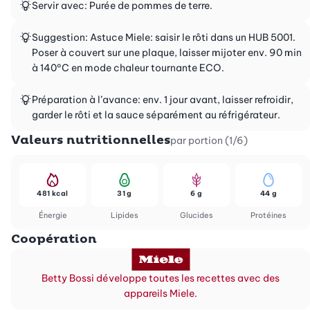
Servir avec: Purée de pommes de terre.
Suggestion: Astuce Miele: saisir le rôti dans un HUB 5001.
Poser à couvert sur une plaque, laisser mijoter env. 90 min
à 140°C en mode chaleur tournante ECO.
Préparation à l’avance: env. 1 jour avant, laisser refroidir,
garder le rôti et la sauce séparément au réfrigérateur.
Valeurs nutritionnelles
par portion (1/6)
481 kcal
31 g
6 g
44 g
Énergie
Lipides
Glucides
Protéines
Coopération
Betty Bossi développe toutes les recettes avec des
appareils Miele.