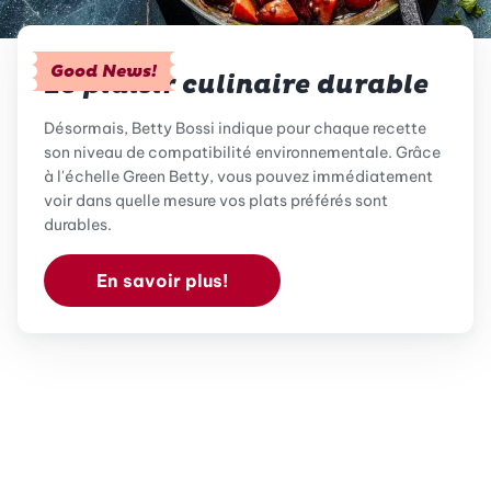
Good News!
Le plaisir culinaire durable
Désormais, Betty Bossi indique pour chaque recette
son niveau de compatibilité environnementale. Grâce
à l'échelle Green Betty, vous pouvez immédiatement
voir dans quelle mesure vos plats préférés sont
durables.
En savoir plus!