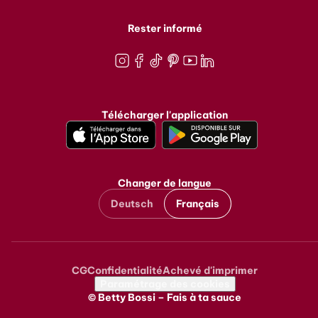
Rester informé
Instagram
Facebook
TikTok
Pinterest
Youtube
LinkedIn
Télécharger l'application
Changer de langue
Deutsch
Français
CG
Confidentialité
Achevé d'imprimer
Metanavigation
Paramétrage des cookies
© Betty Bossi – Fais à ta sauce