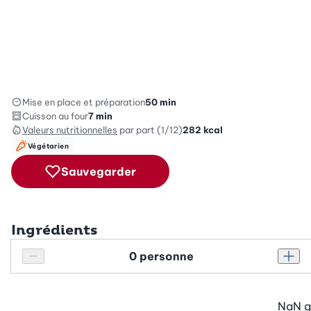
Mise en place et préparation
50 min
Cuisson au four
7 min
Valeurs nutritionnelles
par part (1/12)
282
kcal
Végétarien
Sauvegarder
Ingrédients
Personnes
Réduire le nombre de personnes
Augm
NaN
g