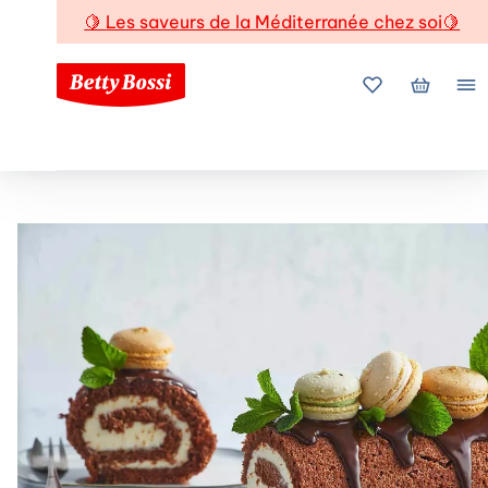
🍋
Les saveurs de la Méditerranée chez soi
🍋
Mes favoris
Mon pani
Me