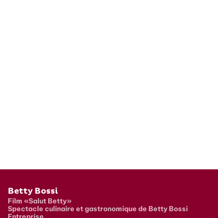
Pied de page
Betty Bossi
Film «Salut Betty»
Spectacle culinaire et gastronomique de Betty Bossi
Entreprise