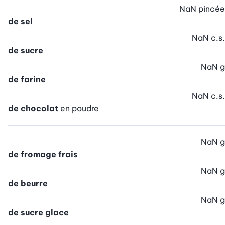
NaN
pincée
de sel
NaN
c.s.
de sucre
NaN
g
de farine
NaN
c.s.
de chocolat
en poudre
NaN
g
de fromage frais
NaN
g
de beurre
NaN
g
de sucre glace