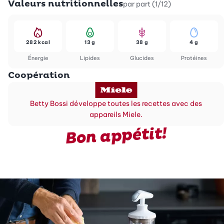
Valeurs nutritionnelles
par part (1/12)
282 kcal
13 g
38 g
4 g
Énergie
Lipides
Glucides
Protéines
Coopération
Betty Bossi développe toutes les recettes avec des
appareils Miele.
Bon appétit!