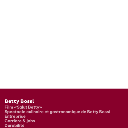
Pied de page
Betty Bossi
Film «Salut Betty»
Spectacle culinaire et gastronomique de Betty Bossi
Entreprise
Carrière & jobs
Durabilité