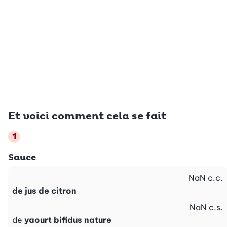
Et voici comment cela se fait
Sauce
NaN
c.c.
de jus de citron
NaN
c.s.
de
yaourt bifidus nature