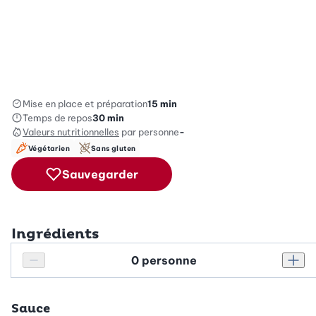
Mise en place et préparation
15 min
Temps de repos
30 min
Valeurs nutritionnelles
par personne
-
Végétarien
Sans gluten
Sauvegarder
Ingrédients
Personnes
Réduire le nombre de personnes
Augm
Sauce