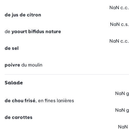
NaN
c.c.
de jus de citron
NaN
c.s.
de
yaourt bifidus nature
NaN
c.c.
de sel
poivre
du moulin
Salade
NaN
g
de chou frisé
, en fines lanières
NaN
g
de carottes
NaN