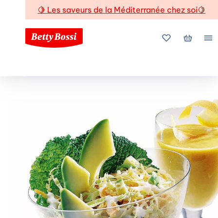
🍋
Les saveurs de la Méditerranée chez soi
🍋
Mes favoris
Mon pani
Me