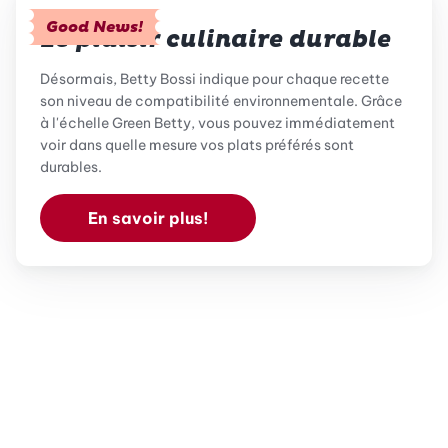
Good News!
Le plaisir culinaire durable
Désormais, Betty Bossi indique pour chaque recette
son niveau de compatibilité environnementale. Grâce
à l'échelle Green Betty, vous pouvez immédiatement
voir dans quelle mesure vos plats préférés sont
durables.
En savoir plus!