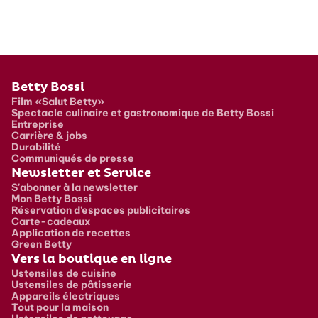
Pied de page
Betty Bossi
Film «Salut Betty»
Spectacle culinaire et gastronomique de Betty Bossi
Entreprise
Carrière & jobs
Durabilité
Communiqués de presse
Newsletter et Service
S'abonner à la newsletter
Mon Betty Bossi
Réservation d’espaces publicitaires
Carte-cadeaux
Application de recettes
Green Betty
Vers la boutique en ligne
Ustensiles de cuisine
Ustensiles de pâtisserie
Appareils électriques
Tout pour la maison