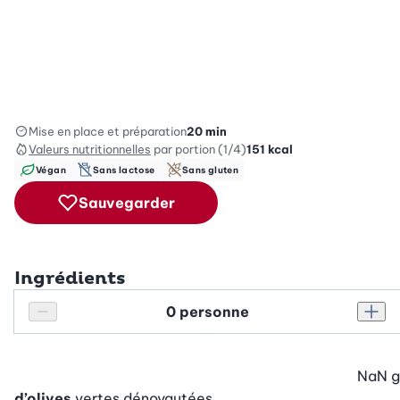
Mise en place et préparation
20 min
Valeurs nutritionnelles
par portion (1/4)
151
kcal
Végan
Sans lactose
Sans gluten
Sauvegarder
Ingrédients
Personnes
Réduire le nombre de personnes
Augm
NaN
g
d’olives
vertes dénoyautées