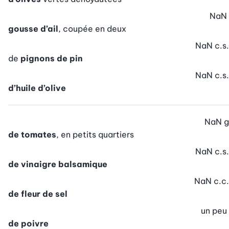
NaN
gousse d’ail
, coupée en deux
NaN
c.s.
de
pignons de pin
NaN
c.s.
d’huile d’olive
NaN
g
de tomates
, en petits quartiers
NaN
c.s.
de vinaigre balsamique
NaN
c.c.
de fleur de sel
un peu
de poivre