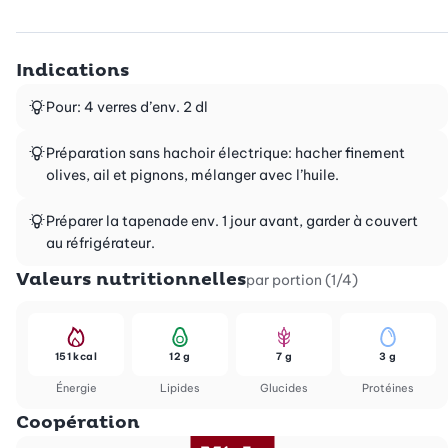
Indications
Pour: 4 verres d’env. 2 dl
Préparation sans hachoir électrique: hacher finement
olives, ail et pignons, mélanger avec l’huile.
Préparer la tapenade env. 1 jour avant, garder à couvert
au réfrigérateur.
Valeurs nutritionnelles
par portion (1/4)
151 kcal
12 g
7 g
3 g
Énergie
Lipides
Glucides
Protéines
Coopération