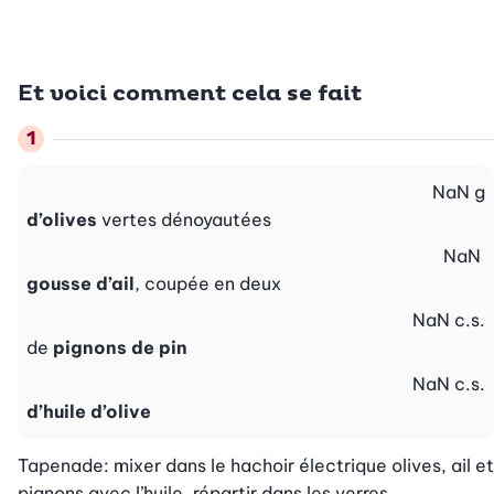
Et voici comment cela se fait
NaN
g
d’olives
vertes dénoyautées
NaN
gousse d’ail
, coupée en deux
NaN
c.s.
de
pignons de pin
NaN
c.s.
d’huile d’olive
Tapenade: mixer dans le hachoir électrique olives, ail et 
pignons avec l’huile, répartir dans les verres.