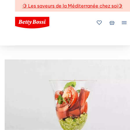
🍋
Les saveurs de la Méditerranée chez soi
🍋
Mes favoris
Mon pani
Me