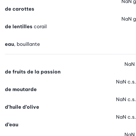
NaN
g
de carottes
NaN
g
de lentilles
corail
eau
, bouillante
NaN
de fruits de la passion
NaN
c.s.
de moutarde
NaN
c.s.
d’huile d’olive
NaN
c.s.
d’eau
NaN