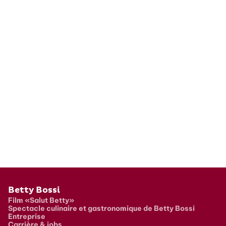
Pied de page
Betty Bossi
Film «Salut Betty»
Spectacle culinaire et gastronomique de Betty Bossi
Entreprise
Carrière & jobs