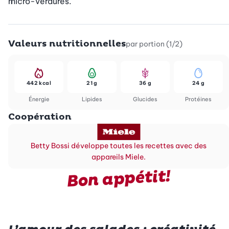
micro-verdures.
Valeurs nutritionnelles
par portion (1/2)
442 kcal
21 g
36 g
24 g
Énergie
Lipides
Glucides
Protéines
Coopération
Betty Bossi développe toutes les recettes avec des
appareils Miele.
Bon appétit!