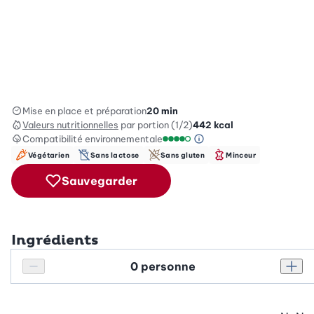
Mise en place et préparation
20 min
Valeurs nutritionnelles
par portion (1/2)
442
kcal
Compatibilité environnementale
Information sur l’éc
Échelle de compatibilité enviro
Végétarien
Sans lactose
Sans gluten
Minceur
Sauvegarder
Ingrédients
Personnes
Réduire le nombre de personnes
Augm