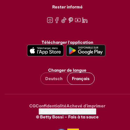
Rester informé
Instagram
Facebook
TikTok
Pinterest
Youtube
LinkedIn
Télécharger l'application
Changer de langue
Deutsch
Français
CG
Confidentialité
Achevé d'imprimer
Metanavigation
Paramétrage des cookies
© Betty Bossi – Fais à ta sauce