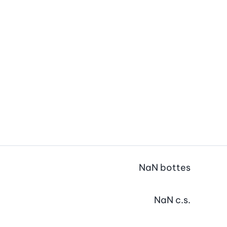
NaN
bottes
NaN
c.s.