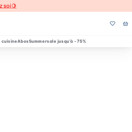
z soi
🍋
Mes favo
Mo
 cuisine
Abos
Summersale jusqu'à -75%