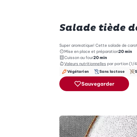
Salade tiède d
Super aromatique! Cette salade de carotte
Mise en place et préparation
20 min
Cuisson au four
20 min
Valeurs nutritionnelles
par portion (1/4
Végétarien
Sans lactose
Sauvegarder