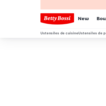
Menu pr
New
Bou
Ustensiles de cuisine
Ustensiles de p
Menu secondair