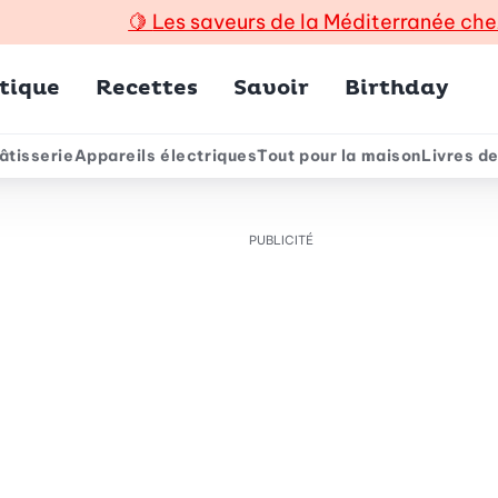
🍋
Les saveurs de la Méditerranée che
incipal
tique
Recettes
Savoir
Birthday
âtisserie
Appareils électriques
Tout pour la maison
Livres de
e
PUBLICITÉ