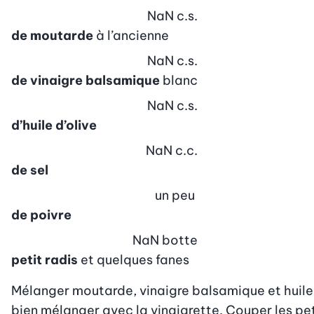
NaN
c.s.
de moutarde
à l’ancienne
NaN
c.s.
de vinaigre balsamique
blanc
NaN
c.s.
d’huile d’olive
NaN
c.c.
de sel
un peu
de poivre
NaN
botte
petit radis
et quelques fanes
Mélanger moutarde, vinaigre balsamique et huile, s
bien mélanger avec la vinaigrette. Couper les peti