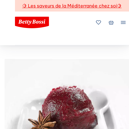
🍋
Les saveurs de la Méditerranée chez soi
🍋
Mes favoris
Mon pani
Me