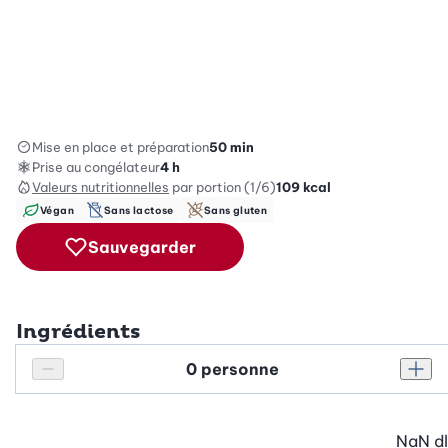
Mise en place et préparation
50 min
Prise au congélateur
4 h
Valeurs nutritionnelles
par portion (1/6)
109
kcal
Végan
Sans lactose
Sans gluten
Sauvegarder
Ingrédients
Personnes
Réduire le nombre de personnes
Augm
NaN
dl