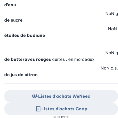
d’eau
NaN
g
de sucre
NaN
étoiles de badiane
NaN
g
de betteraves rouges
cuites , en morceaux
NaN
c.s.
de jus de citron
Listes d’achats WeNeed
Listes d’achats Coop
PUBLICITÉ