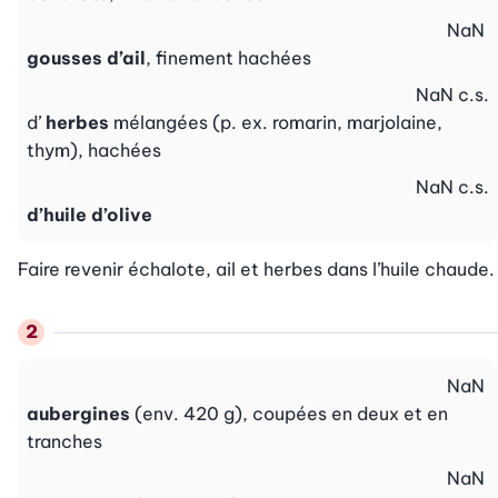
NaN
gousses d’ail
, finement hachées
NaN
c.s.
d’
herbes
mélangées (p. ex. romarin, marjolaine,
thym), hachées
NaN
c.s.
d’huile d’olive
Faire revenir échalote, ail et herbes dans l’huile chaude.
NaN
aubergines
(env. 420 g), coupées en deux et en
tranches
NaN