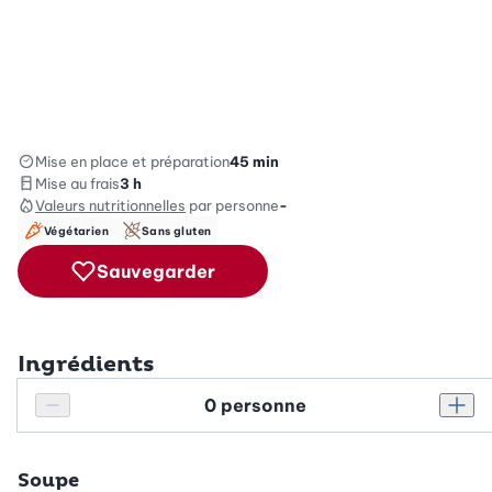
Mise en place et préparation
45 min
Mise au frais
3 h
Valeurs nutritionnelles
par personne
-
Végétarien
Sans gluten
Sauvegarder
Ingrédients
Personnes
Réduire le nombre de personnes
Augm
Soupe