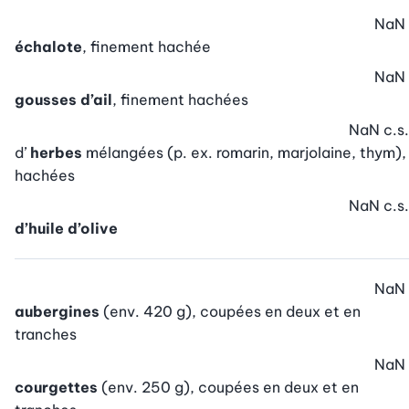
NaN
échalote
, finement hachée
NaN
gousses d’ail
, finement hachées
NaN
c.s.
d’
herbes
mélangées (p. ex. romarin, marjolaine, thym),
hachées
NaN
c.s.
d’huile d’olive
NaN
aubergines
(env. 420 g), coupées en deux et en
tranches
NaN
courgettes
(env. 250 g), coupées en deux et en