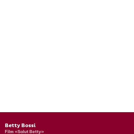
Pied de page
Betty Bossi
Film «Salut Betty»