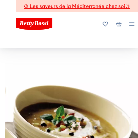
🍋
Les saveurs de la Méditerranée chez soi
🍋
Mes favoris
Mon pani
Me