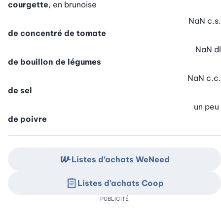
courgette
, en brunoise
NaN
c.s.
de concentré de tomate
NaN
dl
de bouillon de légumes
NaN
c.c.
de sel
un peu
de poivre
Listes d’achats WeNeed
Listes d’achats Coop
PUBLICITÉ