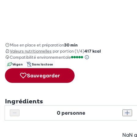
Mise en place et préparation
30 min
Valeurs nutritionnelles
par portion (1/4)
417
kcal
Compatibilité environnementale
Information sur l’éc
Échelle de compatibilité enviro
Végan
Sans lactose
Sauvegarder
Ingrédients
Personnes
Réduire le nombre de personnes
Augm
NaN
g