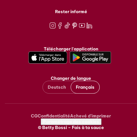
Rester informé
Instagram
Facebook
TikTok
Pinterest
Youtube
LinkedIn
Télécharger l'application
Changer de langue
Deutsch
Français
CG
Confidentialité
Achevé d'imprimer
Metanavigation
Paramétrage des cookies
© Betty Bossi – Fais à ta sauce