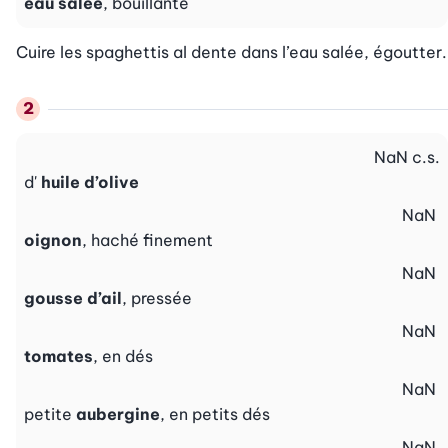
eau salée
, bouillante
Cuire les spaghettis al dente dans l’eau salée, égoutter.
NaN
c.s.
d'
huile d’olive
NaN
oignon
, haché finement
NaN
gousse d’ail
, pressée
NaN
tomates
, en dés
NaN
petite
aubergine
, en petits dés
NaN