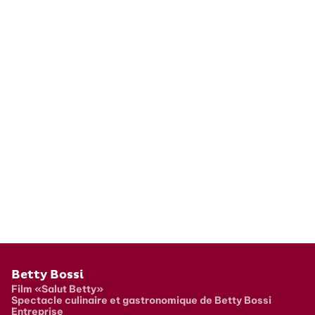
Pied de page
Betty Bossi
Film «Salut Betty»
Spectacle culinaire et gastronomique de Betty Bossi
Entreprise