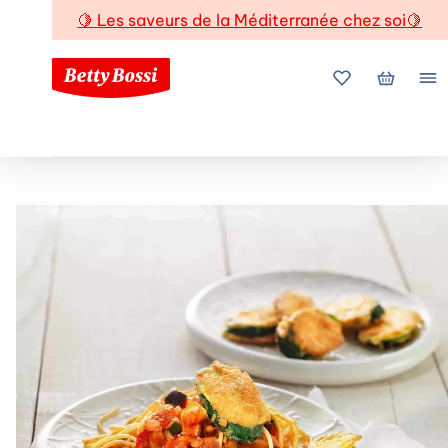
🍋
Les saveurs de la Méditerranée chez soi
🍋
Mes favoris
Mon pani
Me