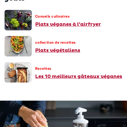
Conseils culinaires
Plats véganes à l’airfryer
collection de recettes
Plats végétaliens
Recettes
Les 10 meilleurs gâteaux véganes