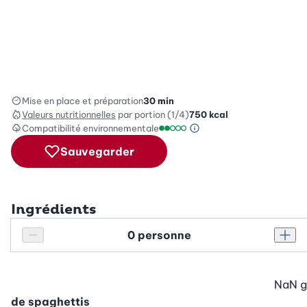
Mise en place et préparation
30 min
Valeurs nutritionnelles
par portion (1/4)
750
kcal
Compatibilité environnementale
Information sur l’éc
Échelle de compatibilité enviro
Sauvegarder
Ingrédients
Personnes
Réduire le nombre de personnes
Augm
NaN
g
de spaghettis