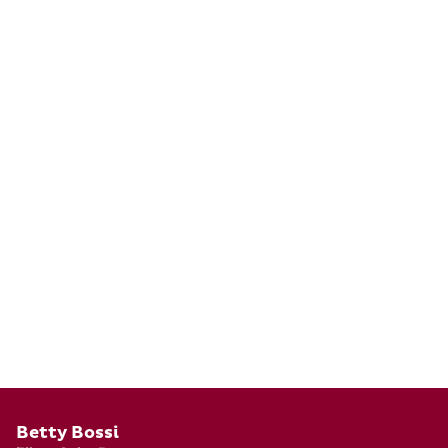
Pied de page
Betty Bossi