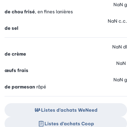
NaN
g
de chou frisé
, en fines lanières
NaN
c.c.
de sel
NaN
dl
de crème
NaN
œufs frais
NaN
g
de parmesan
râpé
Listes d’achats WeNeed
Listes d’achats Coop