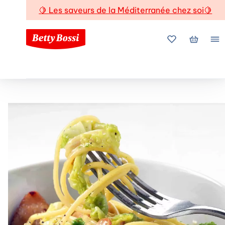
🍋
Les saveurs de la Méditerranée chez soi
🍋
Mes favoris
Mon pani
Me