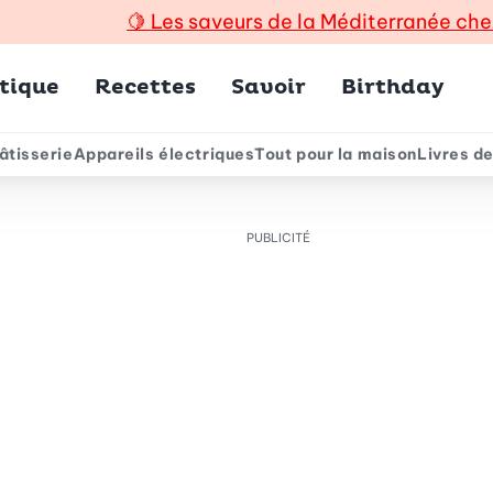
🍋
Les saveurs de la Méditerranée che
incipal
tique
Recettes
Savoir
Birthday
âtisserie
Appareils électriques
Tout pour la maison
Livres de
e
PUBLICITÉ