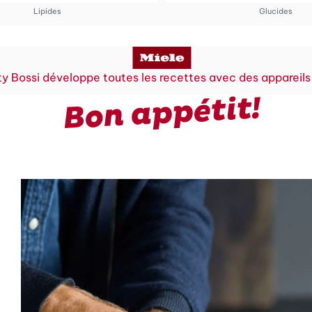
Lipides
Glucides
y Bossi développe toutes les recettes avec des appareils
Bon appétit!