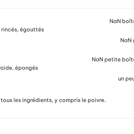
NaN
boît
, rincés, égouttés
NaN
NaN
petite boît
froide, épongés
un pe
tous les ingrédients, y compris le poivre.