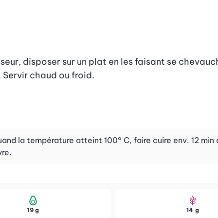
eur, disposer sur un plat en les faisant se chevauc
 Servir chaud ou froid.
and la température atteint 100° C, faire cuire env. 12 min
vre.
19 g
14 g