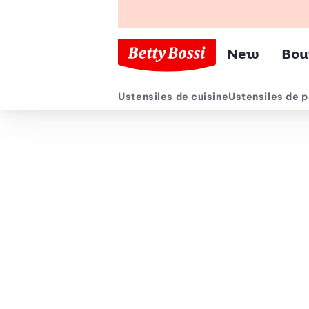
Menu pr
New
Bou
Ustensiles de cuisine
Ustensiles de p
Menu secondair