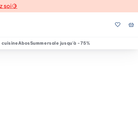
z soi
🍋
Mes favo
Mo
 cuisine
Abos
Summersale jusqu'à -75%