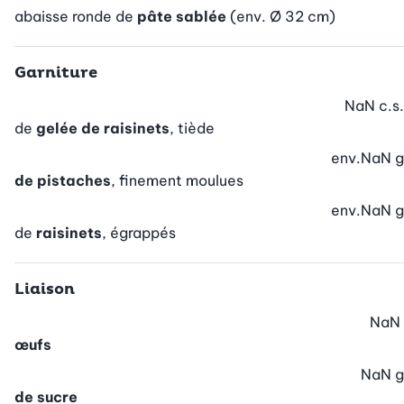
abaisse ronde de
pâte sablée
(env. Ø 32 cm)
Garniture
NaN
c.s.
de
gelée de raisinets
, tiède
env.
NaN
g
de pistaches
, finement moulues
env.
NaN
g
de
raisinets
, égrappés
Liaison
NaN
œufs
NaN
g
de sucre