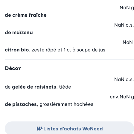
NaN
g
de crème fraîche
NaN
c.s.
de maïzena
NaN
citron bio
, zeste râpé et 1 c. à soupe de jus
Décor
NaN
c.s.
de
gelée de raisinets
, tiède
env.
NaN
g
de pistaches
, grossièrement hachées
Listes d’achats WeNeed