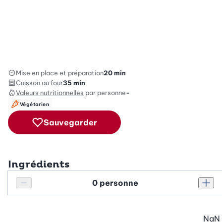
Mise en place et préparation
20 min
Cuisson au four
35 min
Valeurs nutritionnelles
par personne
-
Végétarien
Sauvegarder
Ingrédients
Personnes
Réduire le nombre de personnes
Augm
NaN