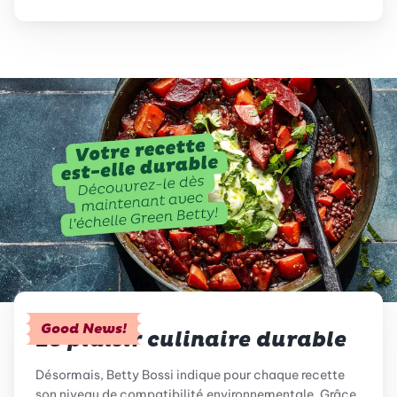
Good News!
Le plaisir culinaire durable
Désormais, Betty Bossi indique pour chaque recette
son niveau de compatibilité environnementale. Grâce