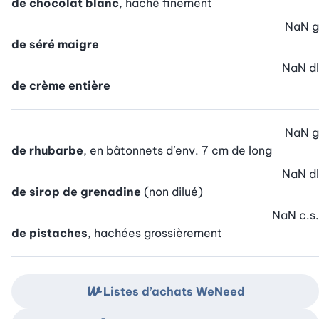
de chocolat blanc
, haché finement
NaN
g
de séré maigre
NaN
dl
de crème entière
NaN
g
de rhubarbe
, en bâtonnets d’env. 7 cm de long
NaN
dl
de sirop de grenadine
(non dilué)
NaN
c.s.
de pistaches
, hachées grossièrement
Listes d’achats WeNeed