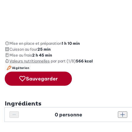
Mise en place et préparation
1 h 10 min
Cuisson au four
25 min
Mise au frais
2 h 45 min
Valeurs nutritionnelles
par part (1/8)
566
kcal
Végétarien
Sauvegarder
Ingrédients
Personnes
Réduire le nombre de personnes
Augm