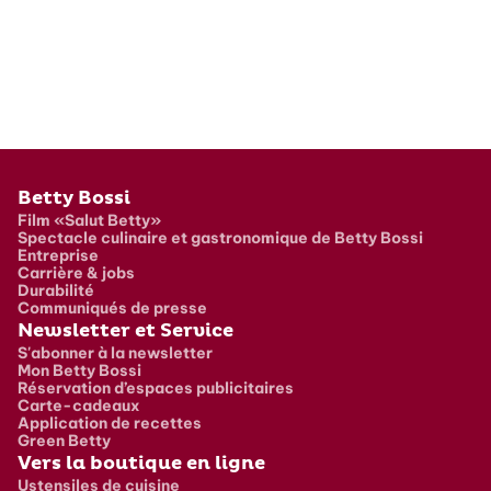
Pied de page
Betty Bossi
Film «Salut Betty»
Spectacle culinaire et gastronomique de Betty Bossi
Entreprise
Carrière & jobs
Durabilité
Communiqués de presse
Newsletter et Service
S'abonner à la newsletter
Mon Betty Bossi
Réservation d’espaces publicitaires
Carte-cadeaux
Application de recettes
Green Betty
Vers la boutique en ligne
Ustensiles de cuisine