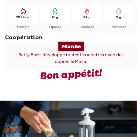
289 kcal
16 g
34 g
3 g
Énergie
Lipides
Glucides
Protéines
Coopération
Betty Bossi développe toutes les recettes avec des
appareils Miele.
Bon appétit!