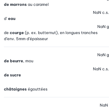
de marrons
au caramel
NaN
c.s.
d'
eau
NaN
g
de
courge
(p. ex. butternut), en longues tranches
d’env. 5mm d’épaisseur
NaN
g
de beurre
, mou
NaN
c.s.
de sucre
châtaignes
égouttées
NaN