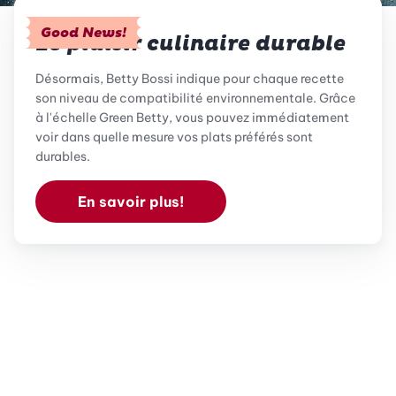
Good News!
Le plaisir culinaire durable
Désormais, Betty Bossi indique pour chaque recette
son niveau de compatibilité environnementale. Grâce
à l'échelle Green Betty, vous pouvez immédiatement
voir dans quelle mesure vos plats préférés sont
durables.
En savoir plus!