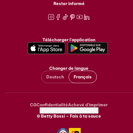
Rester informé
Instagram
Facebook
TikTok
Pinterest
Youtube
LinkedIn
Télécharger l'application
Changer de langue
Deutsch
Français
CG
Confidentialité
Achevé d'imprimer
Metanavigation
Paramétrage des cookies
© Betty Bossi – Fais à ta sauce