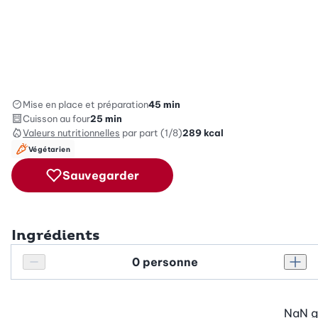
Mise en place et préparation
45 min
Cuisson au four
25 min
Valeurs nutritionnelles
par part (1/8)
289
kcal
Végétarien
Sauvegarder
Ingrédients
Personnes
Réduire le nombre de personnes
Augm
NaN
g