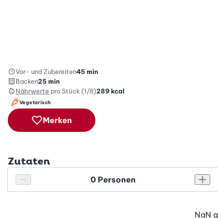
Vor- und Zubereiten
45 min
Backen
25 min
Nährwerte
pro Stück (1/8)
289
kcal
Vegetarisch
Merken
Zutaten
Personenanzahl
Personenanzahl verringern
Pers
NaN
g