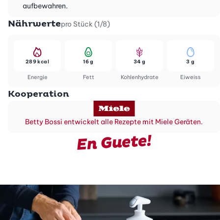
aufbewahren.
Nährwerte
pro Stück (1/8)
289 kcal
16 g
34 g
3 g
Energie
Fett
Kohlenhydrate
Eiweiss
Kooperation
Betty Bossi entwickelt alle Rezepte mit Miele Geräten.
En Guete!