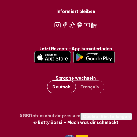
Informiert bleiben
Instagram
Facebook
TikTok
Pinterest
Youtube
LinkedIn
Jetzt Rezepte-App herunterladen
Sprache wechseln
Deutsch
Français
AGB
Datenschutz
Impressum
Metanavigation
Cookie-Einstellungen
© Betty Bossi – Mach was dir schmeckt