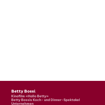
Fusszeile
Betty Bossi
Kinofilm «Hallo Betty»
Betty Bossis Koch- und Dinner-Spektakel
Unternehmen